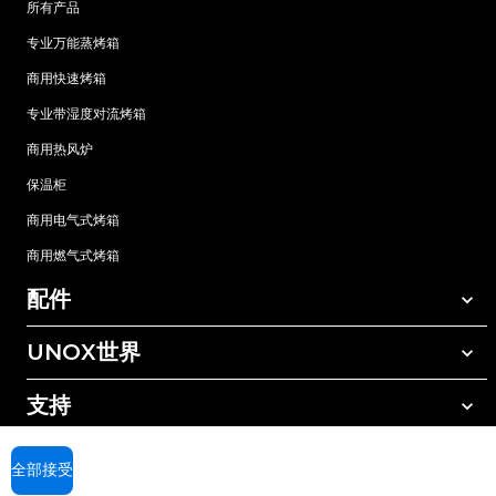
所有产品
专业万能蒸烤箱
商用快速烤箱
专业带湿度对流烤箱
商用热风炉
保温柜
商用电气式烤箱
商用燃气式烤箱
配件
UNOX世界
所有配件
自动清洗清洁剂
支持
我们在全球的办事处
手动清洗清洁剂
树脂过滤水处理
UNOX质保
全部接受
反渗透水处理
查找经销商