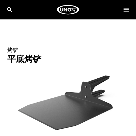
烤铲
平底烤铲