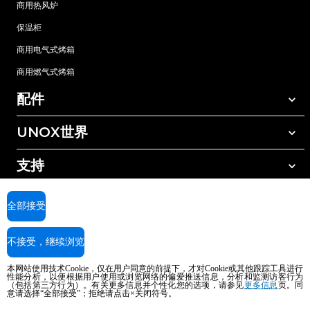
商用热风炉
保温柜
商用电气式烤箱
商用燃气式烤箱
配件
UNOX世界
所有配件
自动清洗清洁剂
支持
我们在全球的办事处
手动清洗清洁剂
树脂过滤水处理
UNOX质保
全部接受
反渗透水处理
查找经销商
不接受，继续浏览
查找服务中心
AI Content Disclaimer
Privacy policy
Cookie policy
本网站使用技术Cookie，仅在用户同意的前提下，才对Cookie或其他跟踪工具进行
版权所有2026 UNOX SpA保留所有权利。Reg.Imp.Padova n°04230750285 -
性能分析，以便根据用户使用或浏览网络的偏爱推送信息，分析和监测访客行为
（包括第三方行为）。有关更多信息并个性化您的选项，请参见
REA Padova 372835 - Cap.Soc.5.000.000€iv - 增值税/税号04230750285 - IT
更多信息
页。同
意请选择“全部接受”；拒绝请点击×关闭符号。
WEEE Reg. No. IT08020000000377