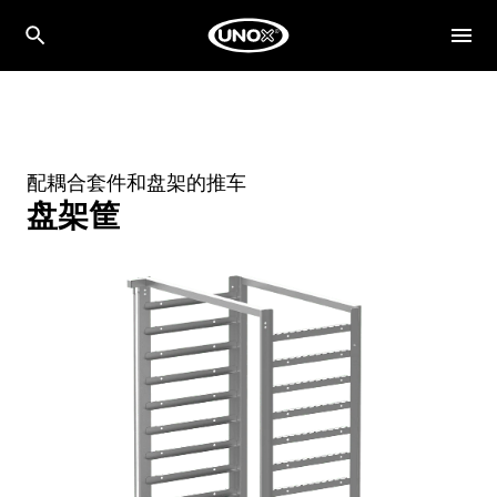
配耦合套件和盘架的推车
盘架筐