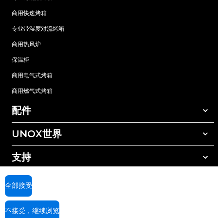
商用快速烤箱
专业带湿度对流烤箱
商用热风炉
保温柜
商用电气式烤箱
商用燃气式烤箱
配件
UNOX世界
所有配件
自动清洗清洁剂
支持
我们在全球的办事处
手动清洗清洁剂
树脂过滤水处理
UNOX质保
全部接受
反渗透水处理
查找经销商
不接受，继续浏览
查找服务中心