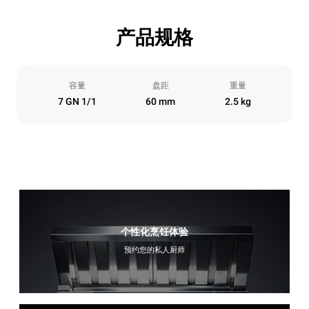
产品规格
容量
盘距
重量
7 GN 1/1
60 mm
2.5 kg
个性化烹饪体验
预约您的私人厨师