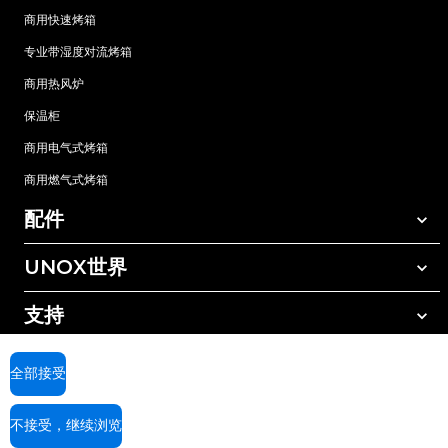
商用快速烤箱
专业带湿度对流烤箱
商用热风炉
保温柜
商用电气式烤箱
商用燃气式烤箱
配件
UNOX世界
所有配件
自动清洗清洁剂
支持
我们在全球的办事处
手动清洗清洁剂
树脂过滤水处理
UNOX质保
全部接受
反渗透水处理
查找经销商
不接受，继续浏览
查找服务中心
AI Content Disclaimer
Privacy policy
Cookie policy