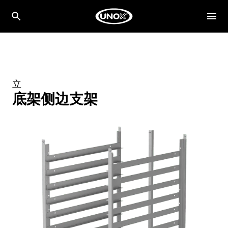
立
底架侧边支架