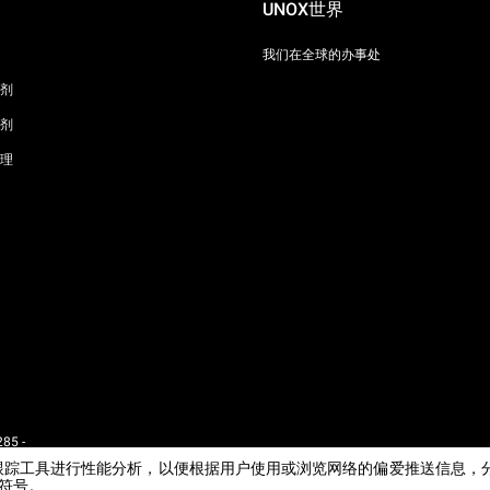
UNOX世界
我们在全球的办事处
剂
剂
理
85 -
 - IT
e或其他跟踪工具进行性能分析，以便根据用户使用或浏览网络的偏爱推送信
闭符号。