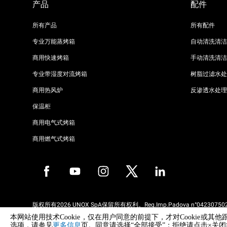
产品
配件
所有产品
所有配件
专业万能蒸烤箱
自动清洗清洁
商用快速烤箱
手动清洗清洁
专业带湿度对流烤箱
树脂过滤水处
商用热风炉
反渗透水处理
保温柜
商用电气式烤箱
商用燃气式烤箱
版权所有2026 UNOX SpA保留所有权利。Reg.Imp.Padova n°042307502
REA Padova 372835 - Cap.Soc.5.000.000€iv - 增值税/税号04230750285
本网站使用技术Cookie，仅在用户同意的前提下，才对Cooki
WEEE Reg. No. IT08020000000377
选项，请参见
更多信息
页。同意请选择“全部接受”；拒绝请点击×关