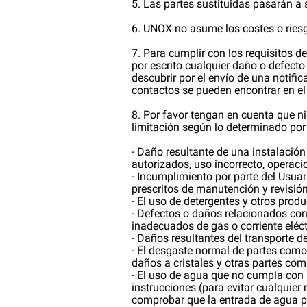
5. Las partes sustituidas pasarán a
6. UNOX no asume los costes o riesg
7. Para cumplir con los requisitos de
por escrito cualquier daño o defecto
descubrir por el envío de una notifi
contactos se pueden encontrar en e
8. Por favor tengan en cuenta que ni
limitación según lo determinado por
- Daño resultante de una instalación
autorizados, uso incorrecto, operac
- Incumplimiento por parte del Usuari
prescritos de manutención y revisió
- El uso de detergentes y otros pro
- Defectos o daños relacionados con
inadecuados de gas o corriente eléct
- Daños resultantes del transporte d
- El desgaste normal de partes com
daños a cristales y otras partes co
- El uso de agua que no cumpla con l
instrucciones (para evitar cualquier 
comprobar que la entrada de agua pa