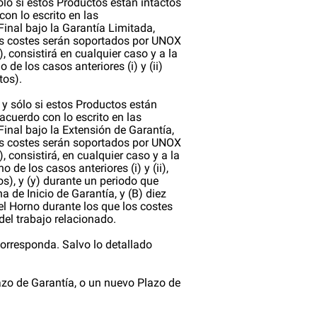
sólo si estos Productos están intactos
on lo escrito en las
Final bajo la Garantía Limitada,
los costes serán soportados por UNOX
, consistirá en cualquier caso y a la
de los casos anteriores (i) y (ii)
tos).
i y sólo si estos Productos están
acuerdo con lo escrito en las
inal bajo la Extensión de Garantía,
los costes serán soportados por UNOX
 consistirá, en cualquier caso y a la
 de los casos anteriores (i) y (ii),
s), y (y) durante un periodo que
a de Inicio de Garantía, y (B) diez
el Horno durante los que los costes
del trabajo relacionado.
orresponda. Salvo lo detallado
azo de Garantía, o un nuevo Plazo de