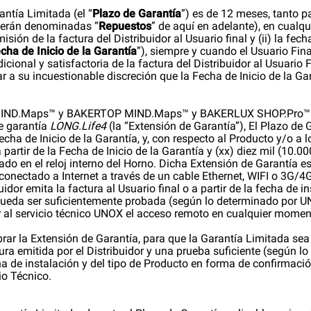
antía Limitada (el “
Plazo de Garantía
”) es de 12 meses, tanto p
 serán denominadas “
Repuestos
” de aquí en adelante), en cualq
isión de la factura del Distribuidor al Usuario final y (ii) la fec
cha de Inicio de la Garantía
”), siempre y cuando el Usuario Fin
cional y satisfactoria de la factura del Distribuidor al Usuario F
 su incuestionable discreción que la Fecha de Inicio de la Gara
MIND.Maps™ y BAKERTOP MIND.Maps™ y BAKERLUX SHOP.Pro™ y só
de garantía
LONG.Life4
(la “Extensión de Garantía”), El Plazo de 
Fecha de Inicio de la Garantía, y, con respecto al Producto y/o a
 partir de la Fecha de Inicio de la Garantía y (xx) diez mil (10.
do en el reloj interno del Horno. Dicha Extensión de Garantía est
 conectado a Internet a través de un cable Ethernet, WIFI o 3G/4G
buidor emita la factura al Usuario final o a partir de la fecha de 
ueda ser suficientemente probada (según lo determinado por UN
ir al servicio técnico UNOX el acceso remoto en cualquier momen
prar la Extensión de Garantía, para que la Garantía Limitada sea 
ura emitida por el Distribuidor y una prueba suficiente (según 
ha de instalación y del tipo de Producto en forma de confirmación
io Técnico.