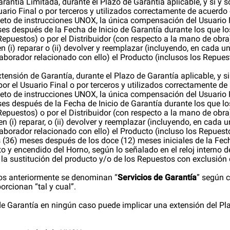
rantía Limitada, durante el Plazo de Garantía aplicable, y si y 
ario Final o por terceros y utilizados correctamente de acuerdo c
lleto de instrucciones UNOX, la única compensación del Usuario 
es después de la Fecha de Inicio de Garantía durante los que 
Repuestos) o por el Distribuidor (con respecto a la mano de obra)
(i) reparar o (ii) devolver y reemplazar (incluyendo, en cada uno 
aborador relacionado con ello) el Producto (inclusos los Repues
tensión de Garantía, durante el Plazo de Garantía aplicable, y s
or el Usuario Final o por terceros y utilizados correctamente de 
lleto de instrucciones UNOX, la única compensación del Usuario F
es después de la Fecha de Inicio de Garantía durante los que 
epuestos) o por el Distribuidor (con respecto a la mano de obra),
(i) reparar, o (ii) devolver y reemplazar (incluyendo, en cada uno
borador relacionado con ello) el Producto (incluso los Repuesto
seis (36) meses después de los doce (12) meses iniciales de la Fech
 y encendido del Horno, según lo señalado en el reloj interno d
la sustitución del producto y/o de los Repuestos con exclusión 
dos anteriormente se denominan “
Servicios de Garantía
” según c
orcionan “tal y cual”.
 de Garantía en ningún caso puede implicar una extensión del Pl