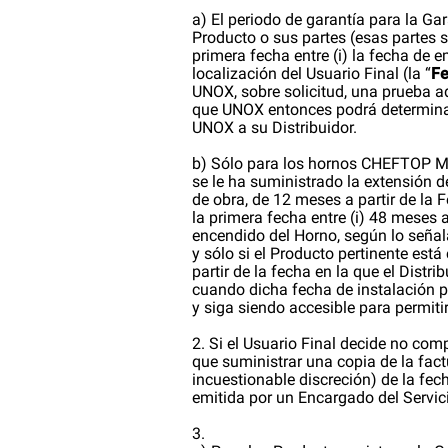
a) El periodo de garantía para la Gar
Producto o sus partes (esas partes
primera fecha entre (i) la fecha de em
localización del Usuario Final (la “
Fe
UNOX, sobre solicitud, una prueba adi
que UNOX entonces podrá determinar a
UNOX a su Distribuidor.
b) Sólo para los hornos CHEFTOP 
se le ha suministrado la extensión 
de obra, de 12 meses a partir de la 
la primera fecha entre (i) 48 meses a
encendido del Horno, según lo señala
y sólo si el Producto pertinente está
partir de la fecha en la que el Distri
cuando dicha fecha de instalación p
y siga siendo accesible para permit
2. Si el Usuario Final decide no com
que suministrar una copia de la fact
incuestionable discreción) de la fec
emitida por un Encargado del Servic
3.