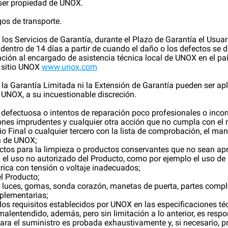
 ser propiedad de UNOX.
os de transporte.
 los Servicios de Garantía, durante el Plazo de Garantía el Usuar
 dentro de 14 días a partir de cuando el daño o los defectos se 
cación al encargado de asistencia técnica local de UNOX en el paí
l sitio UNOX
www.unox.com
 la Garantía Limitada ni la Extensión de Garantía pueden ser apl
 UNOX, a su incuestionable discreción.
 defectuosa o intentos de reparación poco profesionales o incor
iones imprudentes y cualquier otra acción que no cumpla con el 
o Final o cualquier tercero con la lista de comprobación, el man
n de UNOX;
ductos para la limpieza o productos conservantes que no sean 
 el uso no autorizado del Producto, como por ejemplo el uso de
rica con tensión o voltaje inadecuados;
el Producto;
o luces, gomas, sonda corazón, manetas de puerta, partes comp
mplementarias;
os requisitos establecidos por UNOX en las especificaciones técn
malentendido, además, pero sin limitación a lo anterior, es respo
ra el suministro es probada exhaustivamente y, si necesario, p