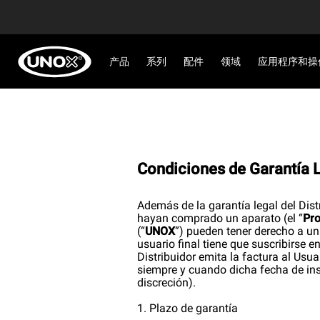
产品
系列
配件
领域
应用程序和操
Condiciones de Garantía
Además de la garantía legal del Distr
hayan comprado un aparato (el “
Pr
(“
UNOX
”) pueden tener derecho a una
usuario final tiene que suscribirse en
Distribuidor emita la factura al Usuar
siempre y cuando dicha fecha de in
discreción).
1. Plazo de garantía