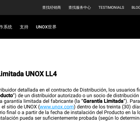
查找经销商
查找服务中心
TESTIMONIALS
BLO
作系统
支持
UNOX世界
 Limitada UNOX LL4
ibuidor detallada en el contracto de Distribución, los usuarios fi
oducto
”) de un distribuidor autorizado o un socio de distribución
 garantía limitada del fabricante (la “
Garantía Limitada
”). Para
 el sitio de UNOX (
www.unox.com
) dentro de los treinta (30) día
io final o a partir de la fecha de instalación del Producto en la l
stalación pueda ser suficientemente probada (según lo determi