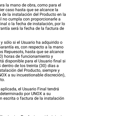
ara la mano de obra, como para el
uier caso hasta que se alcance la
ha de la instalación del Producto en la
al no cumpla con proporcionarle a
inal o la fecha de instalación, por lo
ntía será la fecha de la factura de
lo si el Usuario ha adquirido o
Garantía es, con respecto a la mano
 los Repuesots, hasta que se alcance
000) horas de funcionamiento y
á disponible para el Usuario final si
 dentro de los treinta (30) días a
instalación del Producto, siempre y
OX a su incuestionable discreción),
to.
aplicada, el Usuario Final tendrá
lo determinado por UNOX a su
 escrita o factura de la instalación