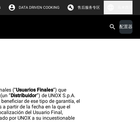
G
DATA DRIVEN COOKING
售后服务专区
马来西亚
配置器
nales (“
Usuarios Finales
”) que
 (un “
Distribuidor
”) de UNOX S.p.A.
 beneficiar de ese tipo de garantía, el
s a partir de la fecha en la que el
ocalización del Usuario Final,
nado por UNOX a su incuestionable