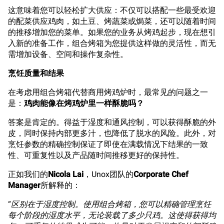
这意味着您可以轻松扩大供应：不仅可以搭配一些最受欢迎
的配菜供应鸡肉，如土豆、烤蔬菜或焗菜，还可以随着时间
的推移增加您的菜单。如果您的业务从烤鸡起步，现在想引
入新的准备工作，组合烤箱为您提供这样做的灵活性，而无
需增加设备、空间和操作复杂性。
烹饪质量和结果
在考虑用组合烤箱代替商用烤鸡炉时，最常见的问题之一
是：
鸡肉能像在烤鸡炉里一样酥脆吗？
答案是肯定的。得益于湿度和通风控制，可以获得酥脆的外
皮，同时保持内部更多汁，也降低了脱水的风险。此外，对
烹饪参数的精确控制保证了即使在满载情况下结果的一致
性、可重复性以及产品随时间推移更好的保持性。
正如我们的
Nicola Lai
，Unox团队的
Corporate Chef
Manager
所解释的：
“
区别在于湿度控制。使用组合烤箱，您可以精确管理烹饪
每个阶段的湿度水平，无论装载了多少只鸡。这使得获得均