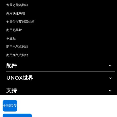
专业万能蒸烤箱
商用快速烤箱
专业带湿度对流烤箱
商用热风炉
保温柜
商用电气式烤箱
商用燃气式烤箱
配件
UNOX世界
所有配件
自动清洗清洁剂
支持
我们在全球的办事处
手动清洗清洁剂
树脂过滤水处理
UNOX质保
全部接受
反渗透水处理
查找经销商