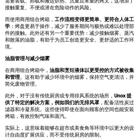
需要装载、卸载和搬运炽热、沉重且笨重的烤叉，这增加了
接触重复、不便或潜在危险动作的风险。
而使用商用组合烤箱，
工作流程变得更简单、更符合人体工
学
：烤盘更易于操作，减少了服务期间与极热或难以处理部
件的接触。此外还有另一个重要优势：减少接触烟雾、蒸汽
和散落的油脂，有助于为员工创造更安全、更舒适的工作环
境。
油脂管理与减少烟雾
在商用组合烤箱中，
油脂和烹饪液体以更受控的方式被收集
和管理
。这有助于减少环境中的烟雾，保持空气更清洁，并
简化废物管理。
此外，对于没有传统厨房或专用排风系统的场所，
Unox 提
供了特定的解决方案，例如我们的无排风罩
，配备活性炭过
滤器和冷凝系统。这些使得即使在面向顾客的空间也能安装
烤箱，有效控制气味和蒸汽。
实际上，这意味着能够在超市或美食角等环境中以更大的设
计自由度扩展供应，而不受传统厨房的限制。