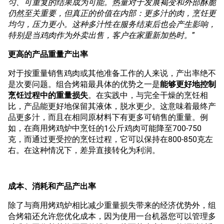
匀、可重复的结果成为可能。热量对于发展褐变和外部酥脆
仍然至关重要，但真正的价值在内部：更多汁的肉，烹饪更
均匀，压力更小。这种多汁性在服务结束后也会产生影响，
特别是当鸡肉作为外卖出售，客户在家重新加热时。
”
更高的产品重量产出率
对于按重量销售鸡肉或其他准备工作的人来说，产出率绝不
是次要问题。组合烤箱最具体的优势之一是
能够更好地控制
烹饪过程中的重量损失
。在实践中，与完全干燥的烹饪相
比，产品能更好地保留其液体，脱水更少。这意味着最终产
品更多汁，而且在相同原材料下有更多可销售的重量。例
如，在商用烤鸡炉中烹饪的1公斤鸡肉可能降至700-750
克，而通过更受控的烹饪过程，它可以保持在800-850克左
右。在这种情况下，差异直接转化为利润。
成本、消耗和产品产出率
除了与商用烤鸡炉相比减少重量损失带来的经济优势外，组
合烤箱还允许您优化成本，因为使用一台机器您可以管理多