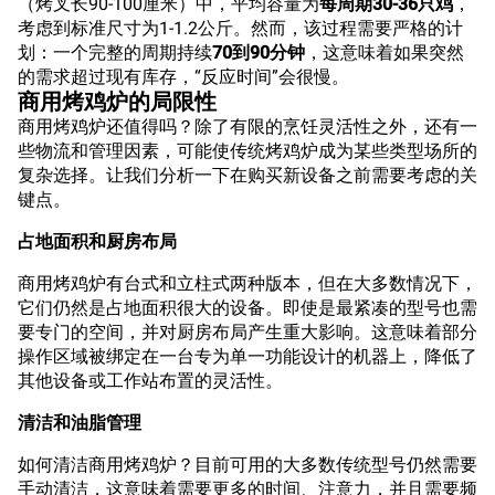
（烤叉长90-100厘米）中，平均容量为
每周期30-36只鸡
，
考虑到标准尺寸为1-1.2公斤。然而，该过程需要严格的计
划：一个完整的周期持续
70到90分钟
，这意味着如果突然
的需求超过现有库存，“反应时间”会很慢。
商用烤鸡炉的局限性
商用烤鸡炉还值得吗？除了有限的烹饪灵活性之外，还有一
些物流和管理因素，可能使传统烤鸡炉成为某些类型场所的
复杂选择。让我们分析一下在购买新设备之前需要考虑的关
键点。
占地面积和厨房布局
商用烤鸡炉有台式和立柱式两种版本，但在大多数情况下，
它们仍然是占地面积很大的设备。即使是最紧凑的型号也需
要专门的空间，并对厨房布局产生重大影响。这意味着部分
操作区域被绑定在一台专为单一功能设计的机器上，降低了
其他设备或工作站布置的灵活性。
清洁和油脂管理
如何清洁商用烤鸡炉？目前可用的大多数传统型号仍然需要
手动清洁，这意味着需要更多的时间、注意力，并且需要频