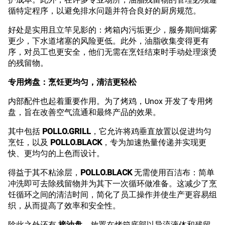
循特定程序，以避免排水问题并符合良好的厨房规范。
好处是实用且立竿见影的：烤箱内污垢更少，服务期间烟雾
更少，下水道堵塞的风险更低。此外，油脂收集变得更有
序，对员工也更安全，他们无需在烹饪结束时手动处理滚烫
的残留物。
专用烤盘：烹饪更均匀，清洁更轻松
内部配件也起着重要作用。为了烤鸡，Unox 开发了专用烤
盘，旨在改善空气流通和最终产品的效果。
其中包括
POLLO.GRILL
，它允许将鸡垂直放置以促进均匀
烹饪，以及
POLLO.BLACK
，专为加速热量传递并实现更
快、更均匀的上色而设计。
得益于其不粘涂层，
POLLO.BLACK
无需使用百洁布：简单
冲洗即可去除残留物并为其下一次循环做准备。这减少了烹
饪循环之间的清洁时间，简化了员工操作并使生产更容易组
织，从而提高了效率和安全性。
除此之外还有
接油盘
，放置在烤箱底部以导流液体和残留