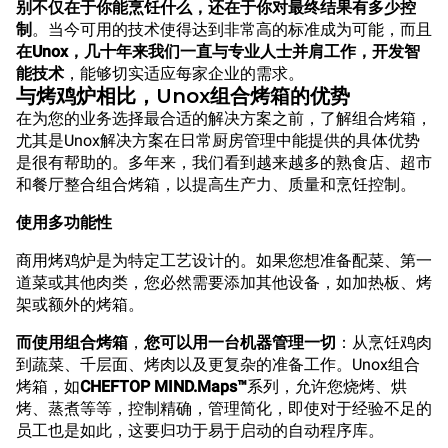
别不仅在于你能烹饪什么，还在于你对最终结果有多少控
制
。当今可用的技术使得达到非常高的标准成为可能，而且
在Unox，几十年来我们一直与专业人士并肩工作，开发智
能技术
，能够切实适应每家企业的需求。
与烤鸡炉相比，Unox组合烤箱的优势
在为您的业务选择最合适的解决方案之前，了解组合烤箱，
尤其是Unox解决方案在日常厨房管理中能提供的具体优势
是很有帮助的。多年来，我们看到越来越多的熟食店、超市
和餐厅整合组合烤箱，以提高生产力、质量和烹饪控制。
使用多功能性
商用烤鸡炉是为特定工艺设计的。如果您想准备配菜、第一
道菜或其他肉类，您必然需要添加其他设备，如加热板、烤
架或额外的烤箱。
而使用组合烤箱
，
您可以用一台机器管理一切
：从烹饪鸡肉
到蔬菜、千层面、烤肉以及更复杂的准备工作。Unox组合
烤箱，如
CHEFTOP MIND.Maps™
系列，允许您烧烤、烘
烤、蒸煮等等，控制精确，管理简化，即使对于经验不足的
员工也是如此，这要归功于易于启动的自动程序库。