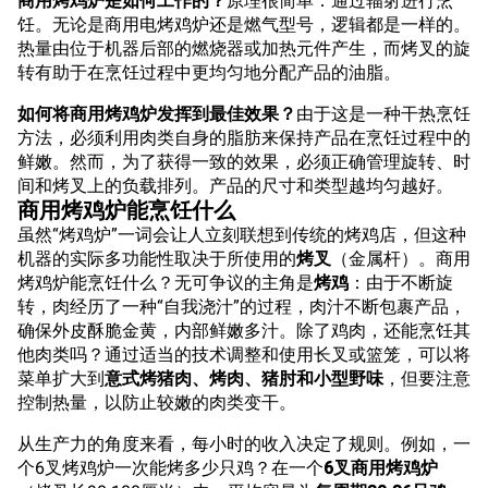
商用烤鸡炉是如何工作的？
原理很简单：通过辐射进行烹
饪。无论是商用电烤鸡炉还是燃气型号，逻辑都是一样的。
热量由位于机器后部的燃烧器或加热元件产生，而烤叉的旋
转有助于在烹饪过程中更均匀地分配产品的油脂。
如何将商用烤鸡炉发挥到最佳效果？
由于这是一种干热烹饪
方法，必须利用肉类自身的脂肪来保持产品在烹饪过程中的
鲜嫩。然而，为了获得一致的效果，必须正确管理旋转、时
间和烤叉上的负载排列。产品的尺寸和类型越均匀越好。
商用烤鸡炉能烹饪什么
虽然“烤鸡炉”一词会让人立刻联想到传统的烤鸡店，但这种
机器的实际多功能性取决于所使用的
烤叉
（金属杆）。商用
烤鸡炉能烹饪什么？无可争议的主角是
烤鸡
：由于不断旋
转，肉经历了一种“自我浇汁”的过程，肉汁不断包裹产品，
确保外皮酥脆金黄，内部鲜嫩多汁。除了鸡肉，还能烹饪其
他肉类吗？通过适当的技术调整和使用长叉或篮笼，可以将
菜单扩大到
意式烤猪肉、烤肉、猪肘和小型野味
，但要注意
控制热量，以防止较嫩的肉类变干。
从生产力的角度来看，每小时的收入决定了规则。例如，一
个6叉烤鸡炉一次能烤多少只鸡？在一个
6叉商用烤鸡炉