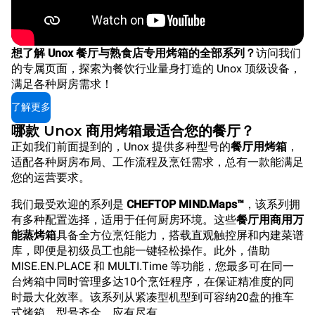
想了解 Unox 餐厅与熟食店专用烤箱的全部系列？
访问我们
的专属页面，探索为餐饮行业量身打造的 Unox 顶级设备，
满足各种厨房需求！
了解更多
哪款 Unox 商用烤箱最适合您的餐厅？
正如我们前面提到的，Unox 提供多种型号的
餐厅用烤箱
，
适配各种厨房布局、工作流程及烹饪需求，总有一款能满足
您的运营要求。
我们最受欢迎的系列是
CHEFTOP MIND.Maps™
，该系列拥
有多种配置选择，适用于任何厨房环境。这些
餐厅用商用万
能蒸烤箱
具备全方位烹饪能力，搭载直观触控屏和内建菜谱
库，即便是初级员工也能一键轻松操作。此外，借助
MISE.EN.PLACE 和 MULTI.Time 等功能，您最多可在同一
台烤箱中同时管理多达10个烹饪程序，在保证精准度的同
时最大化效率。该系列从紧凑型机型到可容纳20盘的推车
式烤箱，型号齐全，应有尽有。