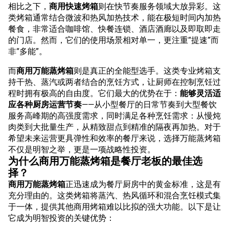
相比之下，
商用快速烤箱
则在快节奏服务领域大放异彩。这
类烤箱通常结合微波和热风加热技术，能在极短时间内加热
餐食，非常适合咖啡馆、快餐连锁、酒店酒廊以及即取即走
的门店。然而，它们的使用场景相对单一，更注重“提速”而
非“多能”。
而
商用万能蒸烤箱
则是真正的全能型选手。这类专业烤箱支
持干热、蒸汽或两者结合的烹饪方式，让厨师在控制烹饪过
程时拥有极高的自由度。它们最大的优势在于：
能够灵活适
应各种厨房运营节奏
——从小型餐厅的日常节奏到大型餐饮
服务高峰期的高强度需求，同时满足各种烹饪需求：从慢炖
肉类到大批量生产，从精致甜点到精准的隔夜再加热。对于
希望未来运营更具弹性和效率的餐厅来说，选择万能蒸烤箱
不仅是明智之举，更是一项战略性投资。
为什么商用万能蒸烤箱是餐厅老板的最佳选
择？
商用万能蒸烤箱
正迅速成为餐厅厨房中的黄金标准，这是有
充分理由的。这类烤箱将蒸汽、热风循环和混合烹饪模式集
于一体，提供其他商用烤箱难以比拟的强大功能。以下是让
它成为明智投资的关键优势：