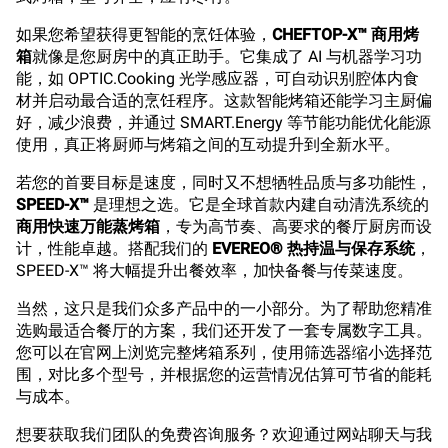
如果您希望获得更智能的烹饪体验，
CHEFTOP-X™ 商用烤
箱
就像是您厨房中的真正助手。它集成了 AI 与机器学习功
能，如 OPTIC.Cooking 光学感应器，可自动识别腔体内食
材并启动最合适的烹饪程序。这款智能烤箱还能学习主厨偏
好，减少浪费，并通过 SMART.Energy 等节能功能优化能源
使用，真正将厨师与烤箱之间的互动提升到全新水平。
若您的首要目标是速度，同时又不想牺牲品质与多功能性，
SPEED-X™
是理想之选。它是全球首款内建自动清洗系统的
商用快速万能蒸烤箱
，专为高节奏、高要求的餐厅厨房而设
计，性能卓越。搭配我们的
EVEREO® 热持温与保存系统
，
SPEED-X™ 将大幅提升出餐效率，加快备餐与传菜速度。
当然，这只是我们众多产品中的一小部分。为了帮助您精准
选购最适合餐厅的方案，我们还开发了一套专属数字工具。
您可以在官网上浏览完整烤箱系列，使用筛选器缩小选择范
围，对比多个型号，并根据您的运营情况估算可节省的能耗
与成本。
想要获取我们团队的免费咨询服务？欢迎通过网站聊天与我