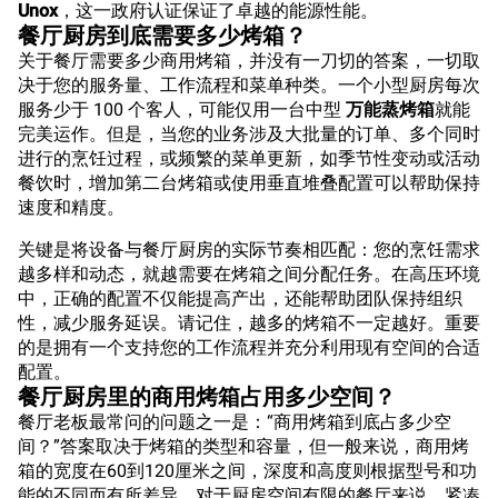
Unox
，这一政府认证保证了卓越的能源性能。
餐厅厨房到底需要多少烤箱？
关于餐厅需要多少商用烤箱，并没有一刀切的答案，一切取
决于您的服务量、工作流程和菜单种类。一个小型厨房每次
服务少于 100 个客人，可能仅用一台中型
万能蒸烤箱
就能
完美运作。但是，当您的业务涉及大批量的订单、多个同时
进行的烹饪过程，或频繁的菜单更新，如季节性变动或活动
餐饮时，增加第二台烤箱或使用垂直堆叠配置可以帮助保持
速度和精度。
关键是将设备与餐厅厨房的实际节奏相匹配：您的烹饪需求
越多样和动态，就越需要在烤箱之间分配任务。在高压环境
中，正确的配置不仅能提高产出，还能帮助团队保持组织
性，减少服务延误。请记住，越多的烤箱不一定越好。重要
的是拥有一个支持您的工作流程并充分利用现有空间的合适
配置。
餐厅厨房里的商用烤箱占用多少空间？
餐厅老板最常问的问题之一是：“商用烤箱到底占多少空
间？”答案取决于烤箱的类型和容量，但一般来说，商用烤
箱的宽度在60到120厘米之间，深度和高度则根据型号和功
能的不同而有所差异。对于厨房空间有限的餐厅来说，紧凑