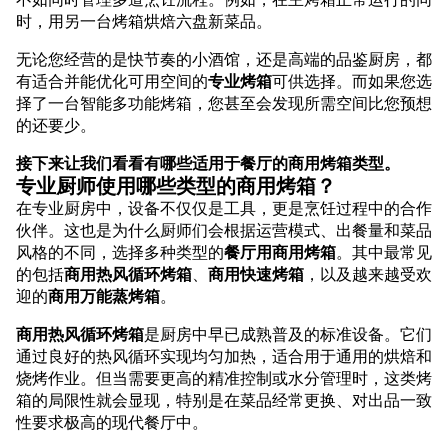
时，用另一台烤箱烘焙六盘新菜品。
无论您经营的是快节奏的小酒馆，还是高端的品鉴厨房，都
有适合并能优化可用空间的
专业烤箱
可供选择。而如果您选
择了一台智能多功能烤箱，您甚至会发现所需空间比您预想
的还要少。
接下来让我们看看有哪些适用于餐厅的商用烤箱类型。
专业厨师使用哪些类型的商用烤箱？
在专业厨房中，设备不仅仅是工具，更是烹饪过程中的合作
伙伴。这也是为什么厨师们会根据运营模式、出餐量和菜品
风格的不同，选择多种类型的
餐厅用商用烤箱
。其中最常见
的包括
商用热风循环烤箱
、
商用快速烤箱
，以及越来越受欢
迎的
商用万能蒸烤箱
。
商用热风循环烤箱
是厨房中早已成熟普及的标准设备。它们
通过良好的热风循环实现均匀加热，适合用于通用的烘焙和
烧烤作业。但当需要更高的精准控制或水分管理时，这类烤
箱的局限性就会显现，特别是在菜品经常更换、对出品一致
性要求极高的现代餐厅中。