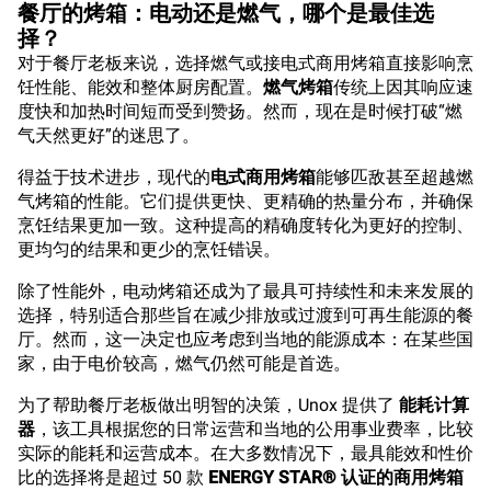
餐厅的烤箱：电动还是燃气，哪个是最佳选
择？
对于餐厅老板来说，选择燃气或接电式商用烤箱直接影响烹
饪性能、能效和整体厨房配置。
燃气烤箱
传统上因其响应速
度快和加热时间短而受到赞扬。然而，现在是时候打破“燃
气天然更好”的迷思了。
得益于技术进步，现代的
电式商用烤箱
能够匹敌甚至超越燃
气烤箱的性能。它们提供更快、更精确的热量分布，并确保
烹饪结果更加一致。这种提高的精确度转化为更好的控制、
更均匀的结果和更少的烹饪错误。
除了性能外，电动烤箱还成为了最具可持续性和未来发展的
选择，特别适合那些旨在减少排放或过渡到可再生能源的餐
厅。然而，这一决定也应考虑到当地的能源成本：在某些国
家，由于电价较高，燃气仍然可能是首选。
为了帮助餐厅老板做出明智的决策，Unox 提供了
能耗计算
器
，该工具根据您的日常运营和当地的公用事业费率，比较
实际的能耗和运营成本。在大多数情况下，最具能效和性价
比的选择将是超过 50 款
ENERGY STAR® 认证的商用烤箱