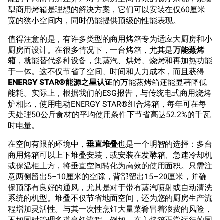
型商用烤箱是理想的解决方案，它们可以安装在仅60厘米
宽的狭小空间内，同时仍能提供顶级的性能表现。
值得注意的是，有许多类型的商用烤箱专为适应大厨房和小
厨房而设计。在很多情况下，一台烤箱，尤其是
万能蒸烤
箱
，就能替代多种设备，集蒸汽、烘烤、烧烤和再加热功能
于一体。这不仅节省了空间、时间和人力成本，而且获得
ENERGY STAR®能源之星认证
的万能蒸烤箱还能显著降低
能耗。实际上，根据我们的ESG报告，与传统电式商用烧烤
炉相比，使用电动ENERGY STAR®组合烤箱，每年可在每
天处理50公斤食材的平均使用条件下节省高达52.2%的千瓦
时电量。
在空间有限的环境中，
垂直堆叠
也是一个明智的选择：多台
商用烤箱可以上下堆叠安装，或安装在发酵箱、急速冷却机
或保温柜上方，将垂直空间转化为高效的使用面积。只需注
意两侧留出5–10厘米的空隙，背部留出15–20厘米，并确
保顶部有良好的通风，尤其是对于带有蒸汽喷射或自动清洗
系统的机型。堆叠不仅节省地面空间，还为您的厨房生产流
程增加灵活性。与其一次性烹饪大量菜肴冒着浪费的风险，
不如同时管理多道烹饪流程。例如，在主烤箱正常运行的同