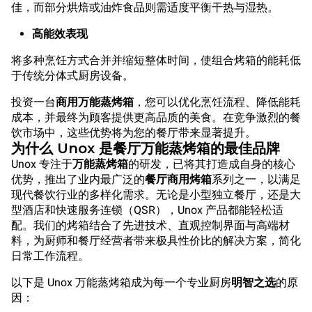
佳，而部分烘焙或油炸食品则需适度平衡干热与湿热。
高能效表现
将多种烹饪方式合并并缩短整体时间，使组合烤箱的能耗低
于传统分体式厨房设备。
投资一台
商用万能蒸烤箱
，您可以优化烹饪流程、降低能耗
成本，并最终为顾客提供更高品质的美食。在竞争激烈的餐
饮市场中，这些优势将为您的餐厅带来显著提升。
为什么 Unox 是餐厅万能蒸烤箱的最佳品牌
Unox 专注于
万能蒸烤箱
的研发，已将其打造成自身的核心
优势，推出了业内最广泛的
餐厅商用烤箱
系列之一，以满足
现代餐饮行业的多样化需求。无论是小型独立餐厅，还是大
型酒店和快速服务连锁（QSR），Unox 产品都能轻松适
配。我们的烤箱结合了先进技术、直观控制界面与高端材
料，为厨师和餐厅经营者带来极具性价比的解决方案，简化
日常工作流程。
以下是 Unox 万能蒸烤箱成为每一个专业厨房
明智之选
的原
因：