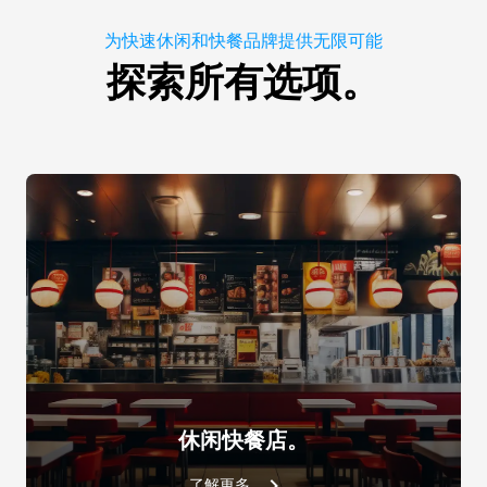
SPEED.Plate
FAKIRO.GRILL
为快速休闲和快餐品牌提供无限可能
TG780
TG995
MULTI.Day HOT VACUUM
探索所有选项。
VACUUM.100
MULTI.Day BAGS
MULTI.Day HOT VACUUM
VACUUM.100
VACUUM.LID
SUPERHOLDING LID
MULTI.Da
XUC135
TG111
XUC137
XUC135
TG111
TG110
TG802
XUC1
™
GRILL.HOLDER
DET&Rinse
ULTRAPLUS
XUC214
DB1076A0
VACUUM.LID
SUPERHOLDING LID
TG110
TG802
休闲快餐店。
了解更多