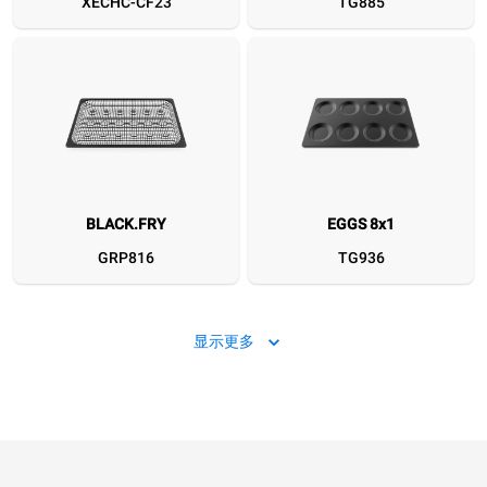
XECHC-CF23
TG885
XECHC-CF23
TG885
GRP816
TG936
TG780
TG995
XUC214
DB1076
BLACK.FRY
EGGS 8x1
GRP816
TG936
显示更多