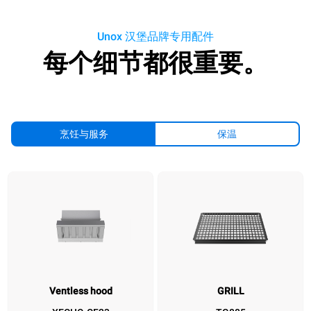
Unox 汉堡品牌专用配件
每个细节都很重要。
烹饪与服务
保温
Ventless hood
GRILL
™
Ventless hood
GRILL
BLACK.FRY
EGGS 8x1
SPEED.Plate
FAKIRO.GRILL
GRILL.HOLDER
DET&Rinse
UL
D&