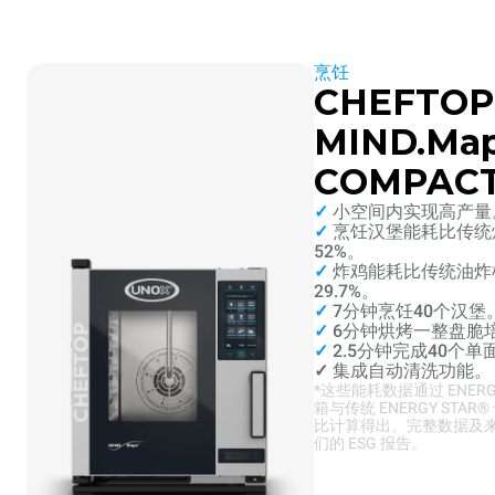
烹饪
CHEFTOP
MIND.Ma
COMPAC
✓
小空间内实现高产量
✓
烹饪汉堡能耗比传统
52%。
✓
炸鸡能耗比传统油炸
29.7%。
✓
7分钟烹饪40个汉堡
✓
6分钟烘烤一整盘脆
✓
2.5分钟完成40个单
✓
集成自动清洗功能。
*这些能耗数据通过 ENERGY
箱与传统 ENERGY STAR
比计算得出。完整数据及
们的 ESG 报告。