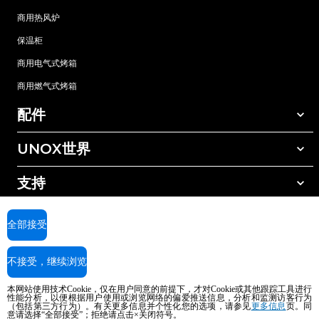
商用热风炉
保温柜
商用电气式烤箱
商用燃气式烤箱
配件
UNOX世界
所有配件
自动清洗清洁剂
支持
我们在全球的办事处
手动清洗清洁剂
树脂过滤水处理
UNOX质保
全部接受
反渗透水处理
查找经销商
不接受，继续浏览
查找服务中心
AI Content Disclaimer
Privacy policy
Cookie policy
本网站使用技术Cookie，仅在用户同意的前提下，才对Cookie或其他跟踪工具进行
版权所有2026 UNOX SpA保留所有权利。Reg.Imp.Padova n°04230750285 -
性能分析，以便根据用户使用或浏览网络的偏爱推送信息，分析和监测访客行为
REA Padova 372835 - Cap.Soc.5.000.000€iv - 增值税/税号04230750285 - IT
（包括第三方行为）。有关更多信息并个性化您的选项，请参见
更多信息
页。同
意请选择“全部接受”；拒绝请点击×关闭符号。
WEEE Reg. No. IT08020000000377