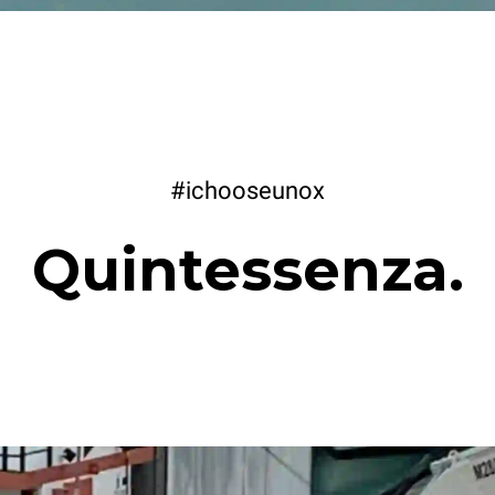
#ichooseunox
Quintessenza.