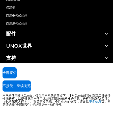
保温柜
商用电气式烤箱
商用燃气式烤箱
配件
UNOX世界
所有配件
自动清洗清洁剂
支持
我们在全球的办事处
手动清洗清洁剂
树脂过滤水处理
UNOX质保
全部接受
反渗透水处理
查找经销商
不接受，继续浏览
查找服务中心
AI Content Disclaimer
Privacy policy
Cookie policy
本网站使用技术Cookie，仅在用户同意的前提下，才对Cookie或其他跟踪工具进行
版权所有2026 UNOX SpA保留所有权利。Reg.Imp.Padova n°04230750285 -
性能分析，以便根据用户使用或浏览网络的偏爱推送信息，分析和监测访客行为
REA Padova 372835 - Cap.Soc.5.000.000€iv - 增值税/税号04230750285 - IT
（包括第三方行为）。有关更多信息并个性化您的选项，请参见
更多信息
页。同
意请选择“全部接受”；拒绝请点击×关闭符号。
WEEE Reg. No. IT08020000000377