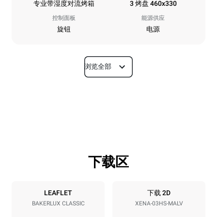
专业带湿度对流烤箱
3 烤盘 460x330
控制面板
能源供应
旋钮
电源
浏览全部
尺寸
宽度
深度
600 mm
612 mm
高度
重量
467 mm
34 kg
下载区
烤盘规格
烤盘数量
烤盘尺寸
3
460x330
LEAFLET
下载 2D
BAKERLUX CLASSIC
XENA-03HS-MALV
烤盘间距
75 mm