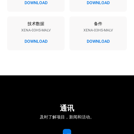
DOWNLOAD
DOWNLOAD
能源供应
技术数据
备件
XENA-03HS-MALV
XENA-03HS-MALV
电压
功率
230V 1N~
3 kW
DOWNLOAD
DOWNLOAD
频率
插头类型
50 / 60 Hz
Schuko | H07RN-F
通讯
及时了解项目，新闻和活动。