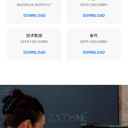
BAKERLUX SHOP.Pro™
XEFR-10EU-EMRV
电压
功率
380-415V 3N~ / 220-240V
15,5 kW
DOWNLOAD
DOWNLOAD
3~
频率
插头类型
50 / 60 Hz
不包括
技术数据
备件
XEFR-10EU-EMRV
XEFR-10EU-EMRV
DOWNLOAD
DOWNLOAD
*
电力能耗（kwh）和co2排放
电力能耗（kWh）
二氧化碳排放
27.1 kWh/天
0 kg CO2/天
该估计仅包括烤箱产生的直
接排放。间接排放取决于其
连接到的电网的能源组合；
通过选择购买由可再生能源
生产的能源，后者可以被消
除。
Greenhouse Gas
Protocol
假设每天使用烤箱(300天/年)：
8次半载羊角面包