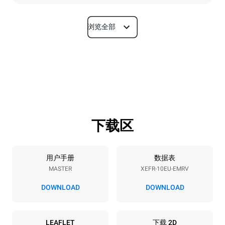
浏览全部
尺寸
宽度
深度
800 mm
811 mm
高度
重量
952 mm
96 kg
下载区
烤盘规格
烤盘数量
烤盘尺寸
10
600x400
用户手册
数据表
MASTER
XEFR-10EU-EMRV
烤盘间距
75 mm
DOWNLOAD
DOWNLOAD
能源供应
LEAFLET
下载 2D