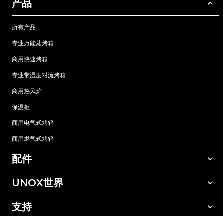
产品
所有产品
专业万能蒸烤箱
商用快速烤箱
专业带湿度对流烤箱
商用热风炉
保温柜
商用电气式烤箱
商用燃气式烤箱
配件
UNOX世界
所有配件
自动清洗清洁剂
支持
我们在全球的办事处
手动清洗清洁剂