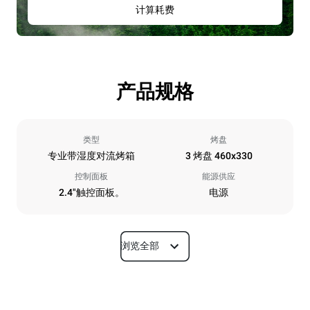
计算耗费
产品规格
类型
烤盘
专业带湿度对流烤箱
3 烤盘 460x330
控制面板
能源供应
2.4"触控面板。
电源
浏览全部
尺寸
宽度
深度
600 mm
669 mm