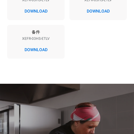
XEFR-03HS-ETLV
XEFR-03HS-ETLV
*
电力能耗（kwh）和co2排放
DOWNLOAD
DOWNLOAD
电力能耗（kWh）
二氧化碳排放
3.5 kWh/天
0 kg CO2/天
备件
该估计仅包括烤箱产生的直
接排放。间接排放取决于其
XEFR-03HS-ETLV
连接到的电网的能源组合；
通过选择购买由可再生能源
DOWNLOAD
生产的能源，后者可以被消
除。
Greenhouse Gas
Protocol