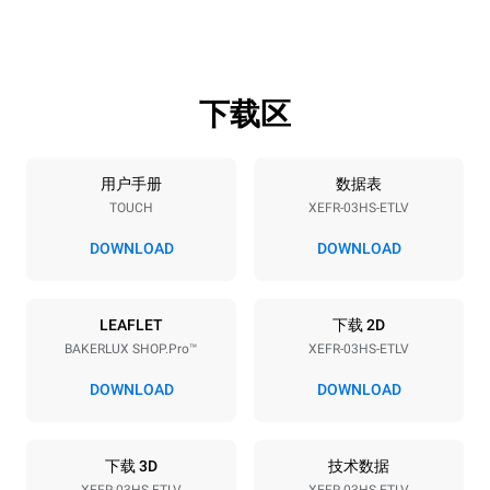
高度
重量
427 mm
36 kg
下载区
烤盘规格
烤盘数量
烤盘尺寸
3
460x330
用户手册
数据表
TOUCH
XEFR-03HS-ETLV
烤盘间距
75 mm
DOWNLOAD
DOWNLOAD
能源供应
LEAFLET
下载 2D
BAKERLUX SHOP.Pro™
XEFR-03HS-ETLV
电压
功率
220-240V 1~
3 kW
DOWNLOAD
DOWNLOAD
频率
插头类型
50 / 60 Hz
F型插头 | ✓
下载 3D
技术数据