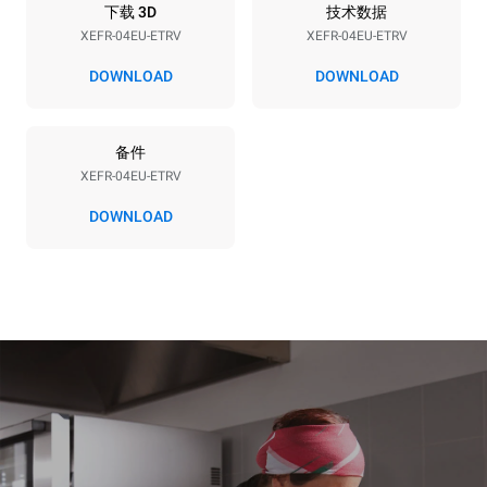
50 / 60 Hz
不包括
下载 3D
技术数据
XEFR-04EU-ETRV
XEFR-04EU-ETRV
DOWNLOAD
DOWNLOAD
*
电力能耗（kwh）和co2排放
电力能耗（kWh）
二氧化碳排放
备件
7.9 kWh/天
0 kg CO2/天
该估计仅包括烤箱产生的直
XEFR-04EU-ETRV
接排放。间接排放取决于其
连接到的电网的能源组合；
DOWNLOAD
通过选择购买由可再生能源
生产的能源，后者可以被消
除。
Greenhouse Gas
Protocol