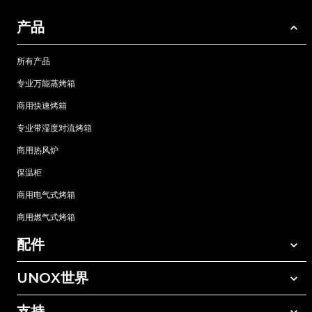
产品
所有产品
专业万能蒸烤箱
商用快速烤箱
专业带湿度对流烤箱
商用热风炉
保温柜
商用电气式烤箱
商用燃气式烤箱
配件
UNOX世界
所有配件
自动清洗清洁剂
支持
我们在全球的办事处