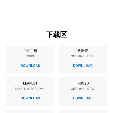
800 mm
811 mm
高度
重量
502 mm
57 kg
下载区
烤盘规格
烤盘数量
烤盘尺寸
4
600x400
用户手册
数据表
TOUCH
XEFR-04EU-ETRV
烤盘间距
75 mm
DOWNLOAD
DOWNLOAD
能源供应
LEAFLET
下载 2D
BAKERLUX SHOP.Pro™
XEFR-04EU-ETRV
电压
功率
380-415V 3N~ / 220-240V
6,9 kW
DOWNLOAD
DOWNLOAD
3~ / 220-240V 1~
频率
插头类型