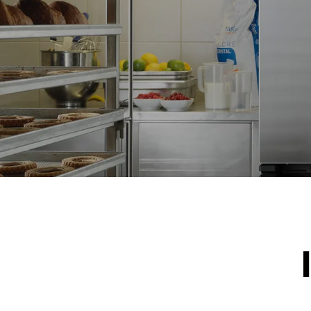
*
电力能耗（kwh）和co2排放
电力能耗（kW
15.4 kWh/天
假设每周使用以
1次长时清
1次中时清