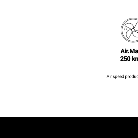
Air.Ma
250 k
Air speed produc