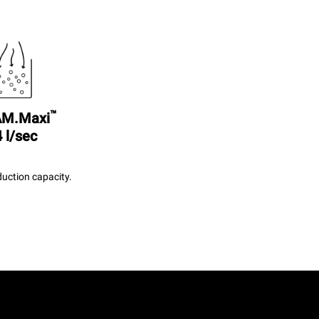
™
M.Maxi
 l/sec
uction capacity.