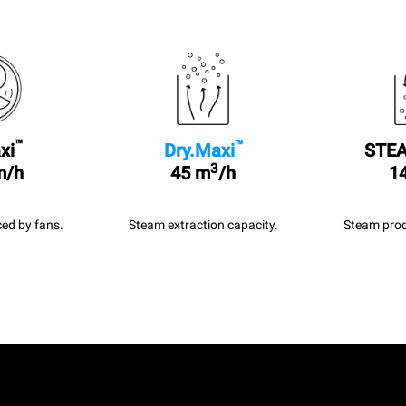
™
™
xi
Dry.Maxi
STEA
3
m/h
45 m
/h
14
ed by fans.
Steam extraction capacity.
Steam prod