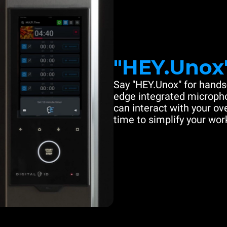
"HEY.Unox
Say "HEY.Unox" for hands-
edge integrated microph
can interact with your ove
time to simplify your work