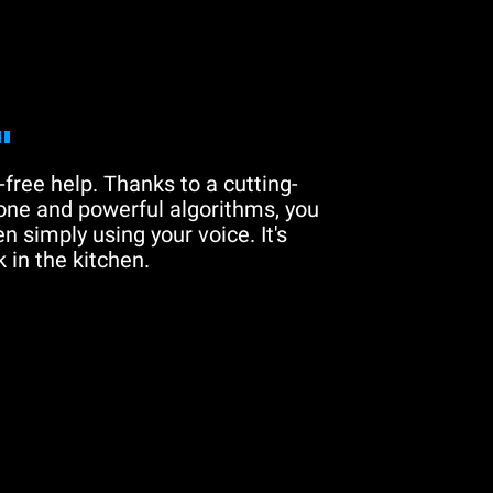
"
free help. Thanks to a cutting-
one and powerful algorithms, you
n simply using your voice. It's
 in the kitchen.