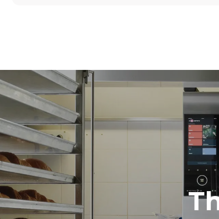
尺寸
宽度
860 mm
重量
100 kg
烤盘规格
烤盘数量
5
能源供应
电压
380-415V 3N
1~
T
插头类型
不包括