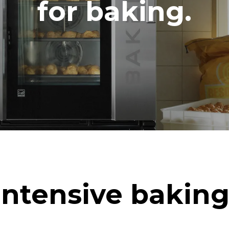
for baking.
h）
二氧化碳排放
0 kg CO2/天
该估计仅包括烤箱产生的直接排
放取决于其连接到的电网的能源
选择购买由可再生能源生产的能
以被消除。
下清洗程序(42 周/年)：
洗
洗
Intensive baking