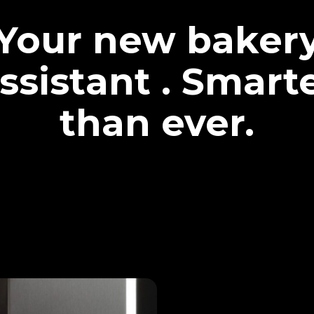
Your new baker
ssistant . Smart
than ever.