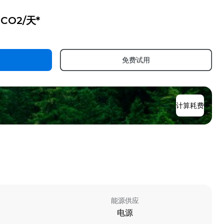
g CO2/天*
免费试用
计算耗费
能源供应
电源