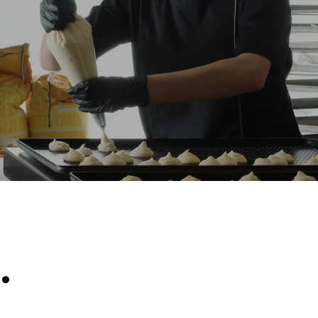
假设每天使用烤箱(300天/年)：
6次轻载烤鸡(载量为20%)
1次满载烘烤土豆
放。间接排
3次满载蒸汽烹饪
组合；通过
180°C空烤箱2小时
源，后者可
.