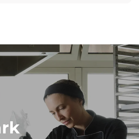
高度
789 mm
烤盘间距
86 mm
频率
50 / 60 Hz
rk