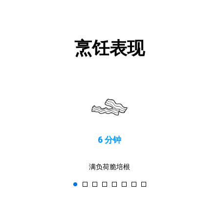
烹饪表现
6 分钟
满负荷脆培根