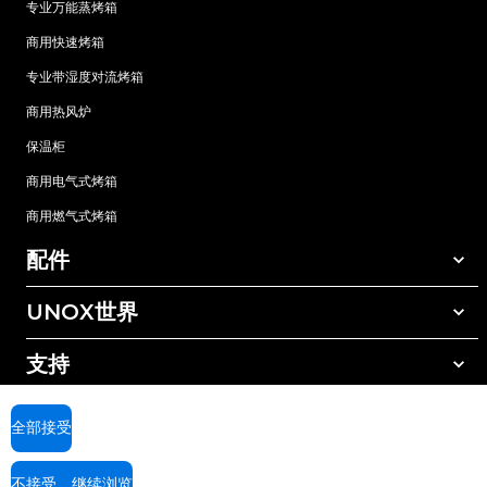
专业万能蒸烤箱
商用快速烤箱
专业带湿度对流烤箱
商用热风炉
保温柜
商用电气式烤箱
商用燃气式烤箱
配件
UNOX世界
所有配件
自动清洗清洁剂
支持
我们在全球的办事处
手动清洗清洁剂
树脂过滤水处理
UNOX质保
全部接受
反渗透水处理
查找经销商
不接受，继续浏览
查找服务中心