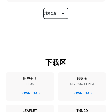
浏览全部
尺寸
宽度
深度
860 mm
1145 mm
高度
重量
842 mm
120 kg
下载区
烤盘规格
烤盘数量
烤盘尺寸
6
GN 2/1
用户手册
数据表
PLUS
XEVC-0621-EPLM
烤盘间距
77 mm
DOWNLOAD
DOWNLOAD
能源供应
LEAFLET
下载 2D