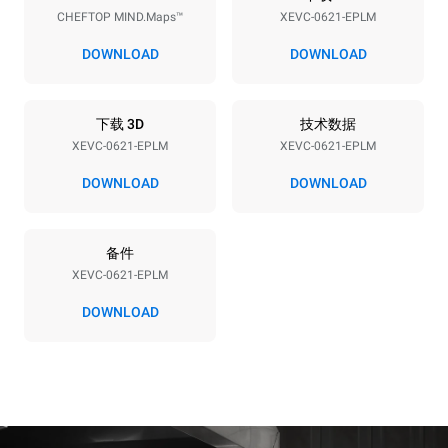
CHEFTOP MIND.Maps™
XEVC-0621-EPLM
电压
功率
380-415V 3N~ / 220-240V
20,5 kW
DOWNLOAD
DOWNLOAD
3~
频率
插头类型
50 / 60 Hz
不包括
下载 3D
技术数据
XEVC-0621-EPLM
XEVC-0621-EPLM
DOWNLOAD
DOWNLOAD
*
电力能耗（kwh）和co2排放
电力能耗（kWh）
二氧化碳排放
备件
86.4 kWh/天
0 kg CO2/天
该估计仅包括烤箱产生的直
XEVC-0621-EPLM
接排放。间接排放取决于其
连接到的电网的能源组合；
DOWNLOAD
通过选择购买由可再生能源
生产的能源，后者可以被消
除。
Greenhouse Gas
Protocol
假设每天使用烤箱(365天/年)：
假设每周使用以下清洗程序(52
周/年)：
6次满载烤鸡
7次长时清洗
6 次满载蒸汽烹饪