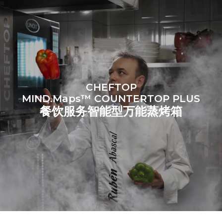
源：
Greenhouse Gas
Protocol
假设每天使用烤箱(365天/年)：
假设每周使用以下清洗程序(52
周/年)：
6次满载烤鸡
7次长时清洗
6 次满载蒸汽烹饪
CHEFTOP
MIND.Maps™ COUNTERTOP PLUS
餐饮服务智能型万能蒸烤箱