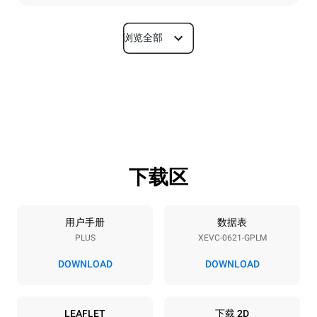
浏览全部
尺寸
宽度
深度
860 mm
1145 mm
高度
重量
842 mm
155 kg
下载区
烤盘规格
烤盘数量
烤盘尺寸
6
GN 2/1
用户手册
数据表
PLUS
XEVC-0621-GPLM
烤盘间距
77 mm
DOWNLOAD
DOWNLOAD
能源供应
LEAFLET
下载 2D