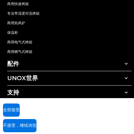
商用快速烤箱
专业带湿度对流烤箱
商用热风炉
保温柜
商用电气式烤箱
商用燃气式烤箱
配件
UNOX世界
所有配件
自动清洗清洁剂
支持
我们在全球的办事处
手动清洗清洁剂
树脂过滤水处理
UNOX质保
全部接受
反渗透水处理
查找经销商
不接受，继续浏览
查找服务中心
AI Content Disclaimer
Privacy policy
Cookie policy