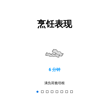
烹饪表现
6 分钟
满负荷脆培根