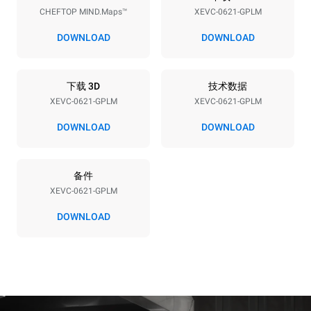
CHEFTOP MIND.Maps™
XEVC-0621-GPLM
电压
功率
220-240V 1N~
1 kW
DOWNLOAD
DOWNLOAD
频率
最大燃气功率
50 / 60 Hz
27 kW
下载 3D
技术数据
插头类型
XEVC-0621-GPLM
XEVC-0621-GPLM
F型插头 | ✓
DOWNLOAD
DOWNLOAD
*
电力能耗（kwh）和co2排放
备件
电力能耗（kWh）
二氧化碳排放
XEVC-0621-GPLM
108 kWh/天
19.5 kg CO2/天
该估算仅包括燃气燃烧产生
DOWNLOAD
的直接排放。电力消耗的直
接排放为零，间接排放取决
于所连电网的能源结构，选
择购买可再生能源可以消除
间接排放影响。没有数据可
以用于计算与天然气供应相
关的间接排放量。
二氧化碳数据来