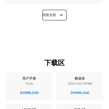
浏览全部
尺寸
宽度
深度
860 mm
1145 mm
高度
重量
1162 mm
170 kg
下载区
烤盘规格
烤盘数量
烤盘尺寸
10
GN 2/1
用户手册
数据表
PLUS
XEVC-1021-EPRM
烤盘间距
77 mm
DOWNLOAD
DOWNLOAD