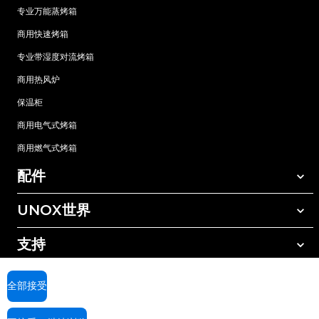
专业万能蒸烤箱
商用快速烤箱
专业带湿度对流烤箱
商用热风炉
保温柜
商用电气式烤箱
商用燃气式烤箱
配件
UNOX世界
所有配件
自动清洗清洁剂
支持
我们在全球的办事处
手动清洗清洁剂
树脂过滤水处理
UNOX质保
全部接受
反渗透水处理
查找经销商