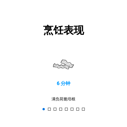
烹饪表现
6 分钟
满负荷脆培根