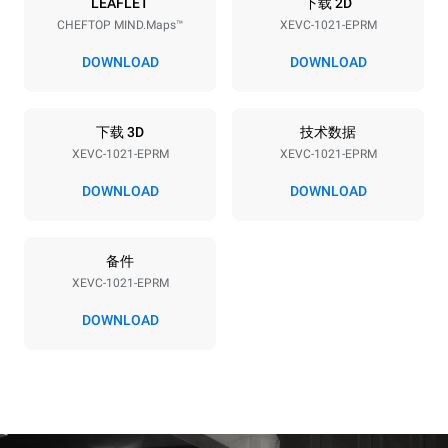
能源供应
LEAFLET
下载 2D
CHEFTOP MIND.Maps™
XEVC-1021-EPRM
电压
功率
380-415V 3N~ / 220-240V
31 kW
DOWNLOAD
DOWNLOAD
3~
频率
插头类型
50 / 60 Hz
不包括
下载 3D
技术数据
XEVC-1021-EPRM
XEVC-1021-EPRM
DOWNLOAD
DOWNLOAD
*
电力能耗（kwh）和co2排放
电力能耗（kWh）
二氧化碳排放
备件
134.1 kWh/天
0 kg CO2/天
该估计仅包括烤箱产生的直
XEVC-1021-EPRM
接排放。间接排放取决于其
连接到的电网的能源组合；
DOWNLOAD
通过选择购买由可再生能源
生产的能源，后者可以被消
除。
Greenhouse Gas
Protocol
假设每天使用烤箱(365天/年)：
假设每周使用以下清洗程序(52
周/年)：
6次满载烤鸡
7次长时清洗
6 次满载蒸汽烹饪