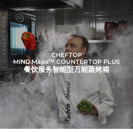
源：
Greenhouse Gas
Protocol
假设每天使用烤箱(365天/年)：
假设每周使用以下清洗程序(52
周/年)：
6次满载烤鸡
7次长时清洗
6 次满载蒸汽烹饪
CHEFTOP
MIND.Maps™ COUNTERTOP PLUS
餐饮服务智能型万能蒸烤箱