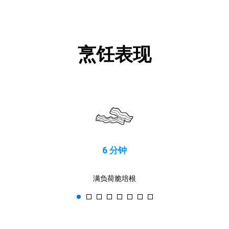
烹饪表现
6 分钟
满负荷脆培根