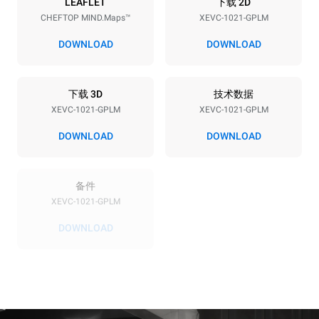
能源供应
LEAFLET
下载 2D
CHEFTOP MIND.Maps™
XEVC-1021-GPLM
电压
功率
220-240V 1~
1,4 kW
DOWNLOAD
DOWNLOAD
频率
最大燃气功率
50 / 60 Hz
42,5 kW
下载 3D
技术数据
插头类型
XEVC-1021-GPLM
XEVC-1021-GPLM
F型插头 | ✓
DOWNLOAD
DOWNLOAD
*
电力能耗（kwh）和co2排放
备件
电力能耗（kWh）
二氧化碳排放
XEVC-1021-GPLM
167.5 kWh/天
30.3 kg CO2/天
该估算仅包括燃气燃烧产生
DOWNLOAD
的直接排放。电力消耗的直
接排放为零，间接排放取决
于所连电网的能源结构，选
择购买可再生能源可以消除
间接排放影响。没有数据可
以用于计算与天然气供应相
关的间接排放量。
二氧化碳数据来