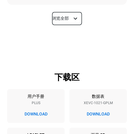
浏览全部
尺寸
宽度
深度
860 mm
1145 mm
高度
重量
1162 mm
183 kg
下载区
烤盘规格
烤盘数量
烤盘尺寸
10
GN 2/1
用户手册
数据表
PLUS
XEVC-1021-GPLM
烤盘间距
77 mm
DOWNLOAD
DOWNLOAD