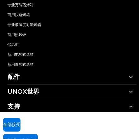
专业万能蒸烤箱
商用快速烤箱
专业带湿度对流烤箱
商用热风炉
保温柜
商用电气式烤箱
商用燃气式烤箱
配件
UNOX世界
所有配件
自动清洗清洁剂
支持
我们在全球的办事处
手动清洗清洁剂
树脂过滤水处理
UNOX质保
全部接受
反渗透水处理
查找经销商