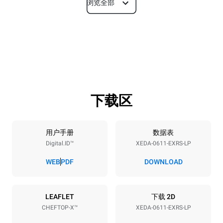
浏览全部
尺寸
宽度
深度
750 mm
841 mm
高度
重量
789 mm
114 kg
下载区
烤盘规格
烤盘数量
烤盘尺寸
6
GN 1/1
用户手册
数据表
Digital.ID™
XEDA-0611-EXRS-LP
烤盘间距
67 mm
WEB
PDF
DOWNLOAD
能源供应
LEAFLET
下载 2D
CHEFTOP-X™
XEDA-0611-EXRS-LP
电压
功率