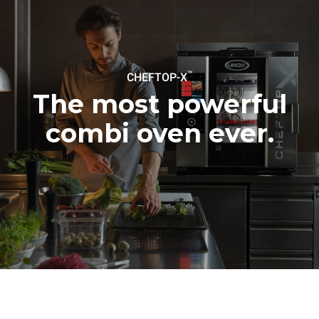
™
CHEFTOP-X
The most powerful
combi oven ever.