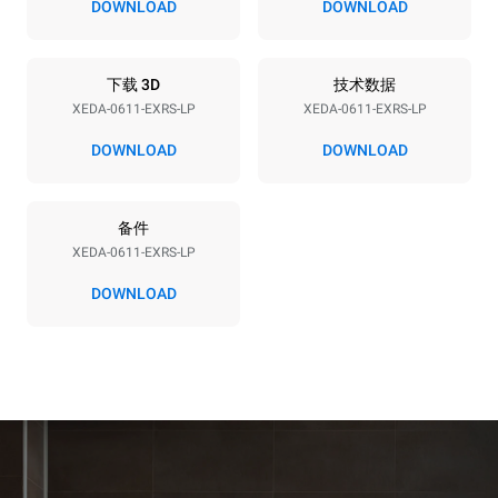
400V 3N~ / 230V 3~ /
10.1 kW
DOWNLOAD
DOWNLOAD
230V 1N~
频率
插头类型
50 / 60 Hz
X | ✓
下载 3D
技术数据
XEDA-0611-EXRS-LP
XEDA-0611-EXRS-LP
DOWNLOAD
DOWNLOAD
*
电力能耗（kwh）和co2排放
电力能耗（kWh）
二氧化碳排放
备件
27.4 kWh/天
0 kg CO2/天
该估计仅包括烤箱产生的直
XEDA-0611-EXRS-LP
接排放。间接排放取决于其
连接到的电网的能源组合；
DOWNLOAD
通过选择购买由可再生能源
生产的能源，后者可以被消
除。
Greenhouse Gas
Protocol
假设每天使用烤箱(300天/年)：
假设每周使用以下清洗程序(42
周/年)：
6次轻载烤鸡(载量为20%)
1次长时清洗
1次满载烘烤土豆
1次中时清洗
3次满载蒸汽烹饪
180°C空烤箱2小时