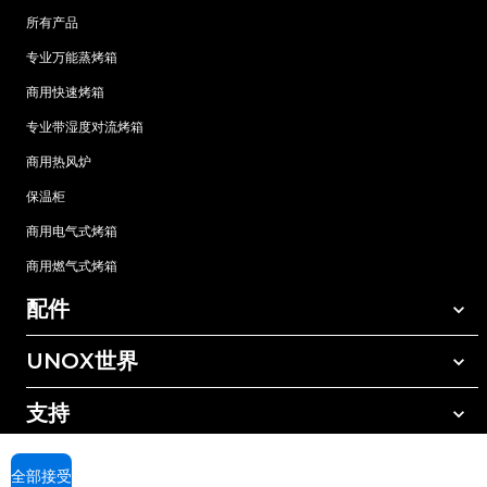
所有产品
专业万能蒸烤箱
商用快速烤箱
专业带湿度对流烤箱
商用热风炉
保温柜
商用电气式烤箱
商用燃气式烤箱
配件
UNOX世界
所有配件
自动清洗清洁剂
支持
我们在全球的办事处
手动清洗清洁剂
树脂过滤水处理
UNOX质保
全部接受