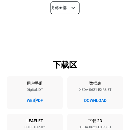
浏览全部
尺寸
宽度
深度
860 mm
1180 mm
高度
重量
849 mm
150 kg
下载区
烤盘规格
烤盘数量
烤盘尺寸
6
GN 2/1
用户手册
数据表
Digital.ID™
XEDA-0621-EXRS-ET
烤盘间距
77 mm
WEB
PDF
DOWNLOAD
能源供应
LEAFLET
下载 2D
CHEFTOP-X™
XEDA-0621-EXRS-ET
电压
功率