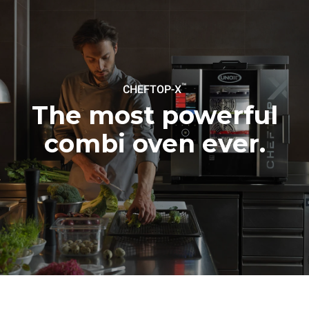
™
CHEFTOP-X
The most powerful
combi oven ever.