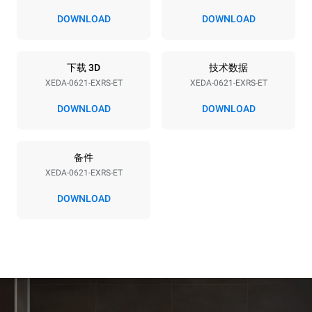
380-415V 3N~ / 220-240V
23,1 kW
DOWNLOAD
DOWNLOAD
3~
频率
插头类型
50 / 60 Hz
不包括
下载 3D
技术数据
XEDA-0621-EXRS-ET
XEDA-0621-EXRS-ET
DOWNLOAD
DOWNLOAD
*
电力能耗（kwh）和co2排放
电力能耗（kWh）
二氧化碳排放
备件
91 kWh/天
0 kg CO2/天
该估计仅包括烤箱产生的直
XEDA-0621-EXRS-ET
接排放。间接排放取决于其
连接到的电网的能源组合；
DOWNLOAD
通过选择购买由可再生能源
生产的能源，后者可以被消
除。
Greenhouse Gas
Protocol
假设每天使用烤箱(365天/年)：
假设每周使用以下清洗程序(52
周/年)：
6次满载烤鸡
7次长时清洗
6 次满载蒸汽烹饪