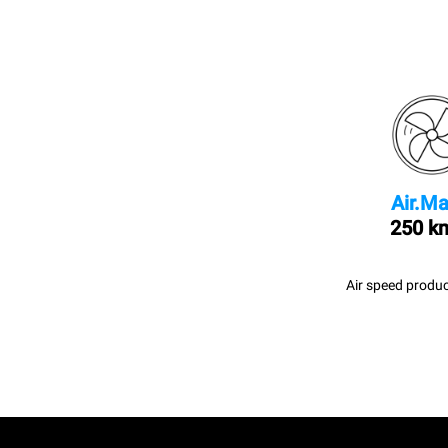
Air.Ma
250 k
Air speed produc