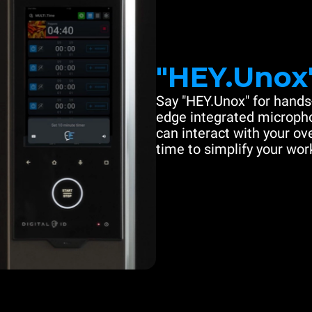
"HEY.Unox
Say "HEY.Unox" for hands-
edge integrated microph
can interact with your ove
time to simplify your work