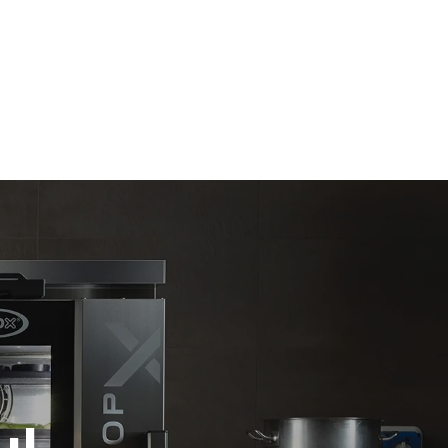
假设每天使用烤箱(365天/年)：
6次满载烤鸡
6 次满载蒸汽烹饪
放。间接排
组合；通过
源，后者可