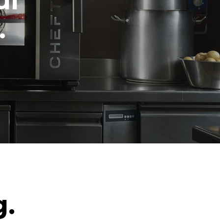
ul
.
g.