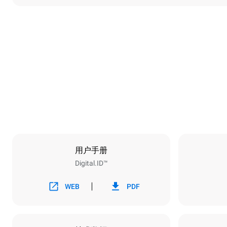
尺寸
宽度
860 mm
重量
207 kg
烤盘规格
烤盘数量
10
用户手册
Digital.ID™
能源供应
电压
380-415V 3
WEB
PDF
插头类型
不包括