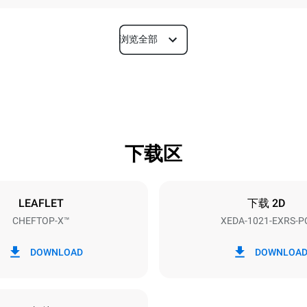
浏览全部
深度
1180 mm
下载区
烤盘尺寸
GN 2/1
LEAFLET
下载 2D
CHEFTOP-X™
XEDA-1021-EXRS-P
功率
N~ / 220-240V 3~
35,8 kW
DOWNLOAD
DOWNLOA