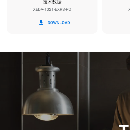
技术数据
XEDA-1021-EXRS-PO
*
电力能耗（kwh）和co2排放
电力能耗（kW
DOWNLOAD
141.2 kWh
假设每周使用以
7次长时清