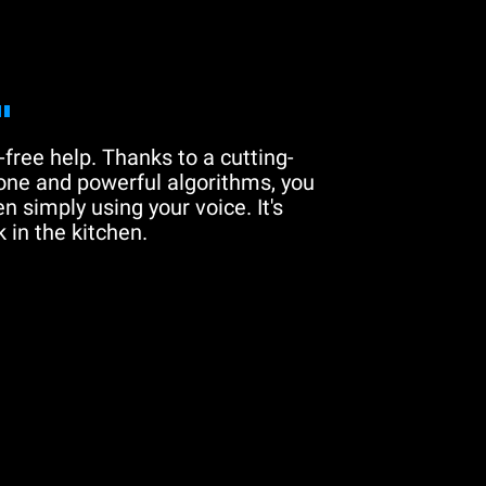
"
free help. Thanks to a cutting-
one and powerful algorithms, you
n simply using your voice. It's
 in the kitchen.