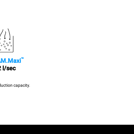
™
M.Maxi
 l/sec
uction capacity.