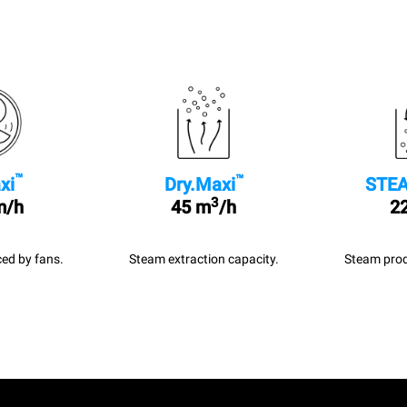
™
™
xi
Dry.Maxi
STEA
3
m/h
45 m
/h
22
ed by fans.
Steam extraction capacity.
Steam prod