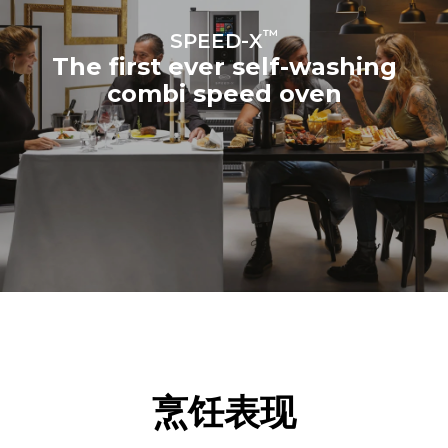
™
SPEED-X
The first ever self-washing
combi speed oven
烹饪表现