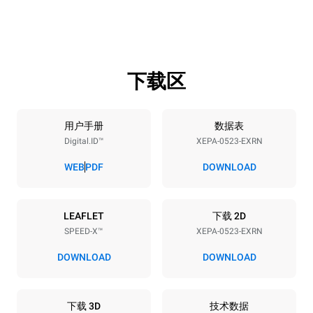
高度
重量
811 mm
107 kg
下载区
烤盘规格
烤盘数量
烤盘尺寸
5
GN 2/3
用户手册
数据表
Digital.ID™
XEPA-0523-EXRN
烤盘间距
70 mm
WEB
PDF
DOWNLOAD
能源供应
LEAFLET
下载 2D
SPEED-X™
XEPA-0523-EXRN
电压
功率
380-415V 3N~ / 220-240V
9,5 kW
DOWNLOAD
DOWNLOAD
3~
频率
插头类型
50 Hz
不包括
下载 3D
技术数据