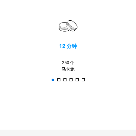
12 分钟
250 个
马卡龙