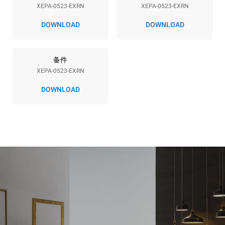
XEPA-0523-EXRN
XEPA-0523-EXRN
DOWNLOAD
DOWNLOAD
*
电力能耗（kwh）和co2排放
电力能耗（kWh）
二氧化碳排放
备件
15 kWh/天
0 kg CO2/天
该估计仅包括烤箱产生的直
XEPA-0523-EXRN
接排放。间接排放取决于其
连接到的电网的能源组合；
DOWNLOAD
通过选择购买由可再生能源
生产的能源，后者可以被消
除。
Greenhouse Gas
Protocol