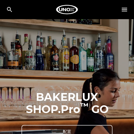
BAKERLUX
™
SHOP.Pro
GO
配置