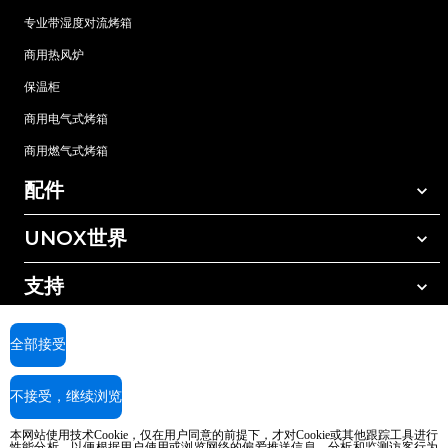
专业带湿度对流烤箱
商用热风炉
保温柜
商用电气式烤箱
商用燃气式烤箱
配件
UNOX世界
所有配件
自动清洗清洁剂
支持
我们在全球的办事处
手动清洗清洁剂
树脂过滤水处理
UNOX质保
全部接受
反渗透水处理
查找经销商
不接受，继续浏览
查找服务中心
AI Content Disclaimer
Privacy policy
Cookie policy
本网站使用技术Cookie，仅在用户同意的前提下，才对Cookie或其他跟踪工具进行
版权所有2026 UNOX SpA保留所有权利。Reg.Imp.Padova n°04230750285 -
性能分析，以便根据用户使用或浏览网络的偏爱推送信息，分析和监测访客行为