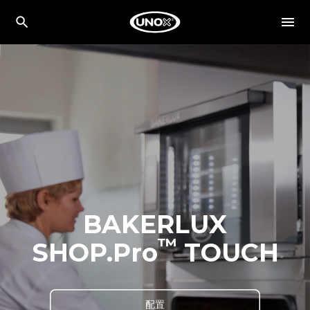
BAKERLUX
™
SHOP.Pro
TOUCH
配置