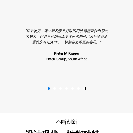
kWh/
kWh/
kWh/
kWh/
二
二
XEFR-06EU-ETRV
XEFR-06EU-ETRV-MT
天
天
天
天
氧
氧
可加湿的热风炉
可加湿的热风炉
二
二
二
二
化
化
BAKERLUX SHOP.Pro™
BAKERLUX SHOP.Pro™
氧
氧
氧
氧
碳
碳
COUNTERTOP
COUNTERTOP
XEFR-03HS-ETRV
XEFR-04HS-ETDP
化
化
化
化
排
排
烤盘数量
烤盘数量
可加湿的热风炉
可加湿的热风炉
碳
碳
碳
碳
放:
放:
BAKERLUX SHOP.Pro™
BAKERLUX SHOP.Pro™
排
排
排
排
0
0
COUNTERTOP
COUNTERTOP
电源
电源
放:
放:
放:
放:
kg
kg
烤盘数量
“每个改变，建立新习惯并打破旧习惯都需要付出很大
烤盘数量
0
0
0
0
CO2/
CO2/
自动开门
kg
kg
kg
kg
的努力，但是当你的员工更少而烤箱可以执行业务所
天
天
电源
电源
CO2/
CO2/
CO2/
CO2/
需的所有任务时，一切都会变得更加容易。”
天
天
天
天
自动开门
内置湿度生产泵
Pieter M Kruger
PmcK Group, South Africa
XEFR-10EU-ETRV
XEFR-10EU-ETRV-MT
可加湿的热风炉
可加湿的热风炉
BAKERLUX SHOP.Pro™
BAKERLUX SHOP.Pro™
COUNTERTOP
COUNTERTOP
烤盘数量
烤盘数量
电源
不断创新
电源
自动开门