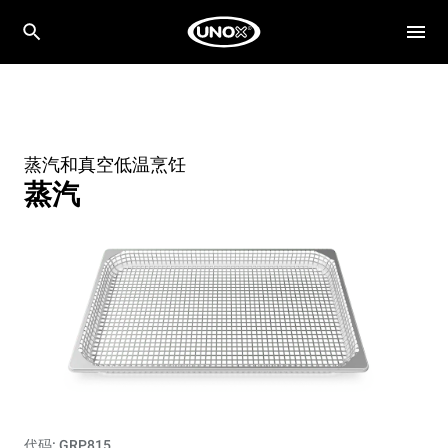
蒸汽和真空低温烹饪
蒸汽
代码: GRP815