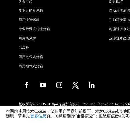
所有产品
所有配件
专业万能蒸烤箱
自动清洗清洁
商用快速烤箱
手动清洗清洁
专业带湿度对流烤箱
树脂过滤水处
商用热风炉
反渗透水处理
保温柜
商用电气式烤箱
商用燃气式烤箱
版权所有2026 UNOX SpA保留所有权利。Reg.Imp.Padova n°042307502
REA Padova 372835 - Cap.Soc.5.000.000€iv - 增值税/税号04230750285
本网站使用技术Cookie，仅在用户同意的前提下，才对Cooki
WEEE Reg. No. IT08020000000377
选项，请参见
更多信息
页。同意请选择“全部接受”；拒绝请点击×关