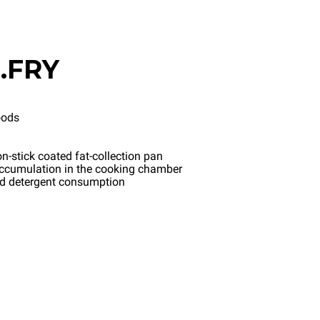
.FRY
oods
n-stick coated fat-collection pan
accumulation in the cooking chamber
nd detergent consumption