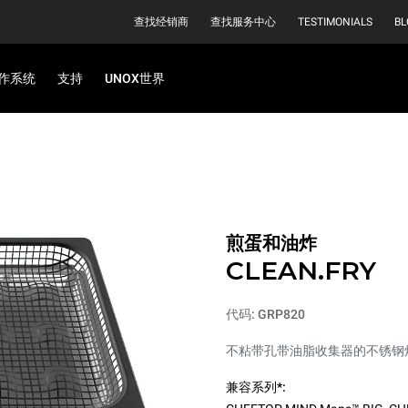
查找经销商
查找服务中心
TESTIMONIALS
BL
作系统
支持
UNOX世界
煎蛋和油炸
CLEAN.FRY
代码: GRP820
不粘带孔带油脂收集器的不锈钢
兼容系列*: