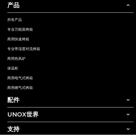
产品
所有产品
专业万能蒸烤箱
商用快速烤箱
专业带湿度对流烤箱
商用热风炉
保温柜
商用电气式烤箱
商用燃气式烤箱
配件
UNOX世界
所有配件
自动清洗清洁剂
支持
我们在全球的办事处
手动清洗清洁剂