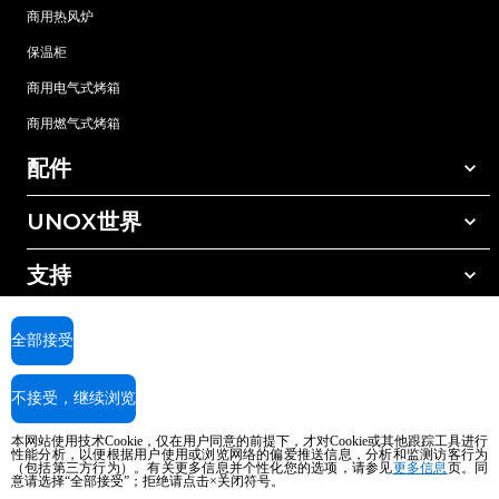
商用热风炉
保温柜
商用电气式烤箱
商用燃气式烤箱
配件
UNOX世界
所有配件
自动清洗清洁剂
支持
我们在全球的办事处
手动清洗清洁剂
树脂过滤水处理
UNOX质保
全部接受
反渗透水处理
查找经销商
不接受，继续浏览
查找服务中心
AI Content Disclaimer
Privacy policy
Cookie policy
本网站使用技术Cookie，仅在用户同意的前提下，才对Cookie或其他跟踪工具进行
版权所有2026 UNOX SpA保留所有权利。Reg.Imp.Padova n°04230750285 -
性能分析，以便根据用户使用或浏览网络的偏爱推送信息，分析和监测访客行为
REA Padova 372835 - Cap.Soc.5.000.000€iv - 增值税/税号04230750285 - IT
（包括第三方行为）。有关更多信息并个性化您的选项，请参见
更多信息
页。同
意请选择“全部接受”；拒绝请点击×关闭符号。
WEEE Reg. No. IT08020000000377