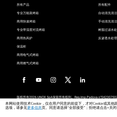
所有产品
所有配件
专业万能蒸烤箱
自动清洗清洁
商用快速烤箱
手动清洗清洁
专业带湿度对流烤箱
树脂过滤水处
商用热风炉
反渗透水处理
保温柜
商用电气式烤箱
商用燃气式烤箱
版权所有2026 UNOX SpA保留所有权利。Reg.Imp.Padova n°042307502
REA Padova 372835 - Cap.Soc.5.000.000€iv - 增值税/税号04230750285
本网站使用技术Cookie，仅在用户同意的前提下，才对Cooki
WEEE Reg. No. IT08020000000377
选项，请参见
更多信息
页。同意请选择“全部接受”；拒绝请点击×关