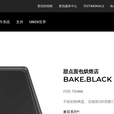
查找经销商
查找服务中心
TESTIMONIALS
BL
作系统
支持
UNOX世界
甜点面包烘焙店
BAKE.BLACK
代码: TG460
不粘铝制烤盘。仅能按2的倍数
兼容系列*: