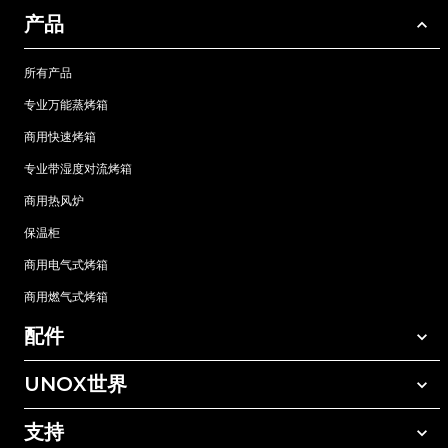
产品
所有产品
专业万能蒸烤箱
商用快速烤箱
专业带湿度对流烤箱
商用热风炉
保温柜
商用电气式烤箱
商用燃气式烤箱
配件
UNOX世界
所有配件
自动清洗清洁剂
支持
我们在全球的办事处