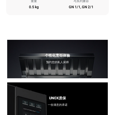
重量
与系列兼容
0.5 kg
GN 1/1, GN 2/1
个性化烹饪体验
预约您的私人厨师
UNOX质保
一份满意的承诺