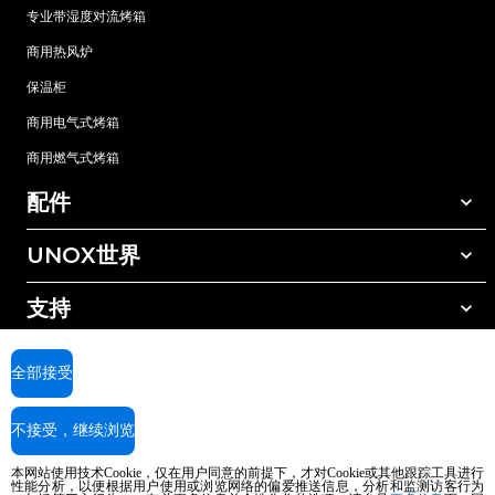
专业带湿度对流烤箱
商用热风炉
保温柜
商用电气式烤箱
商用燃气式烤箱
配件
UNOX世界
所有配件
自动清洗清洁剂
支持
我们在全球的办事处
手动清洗清洁剂
树脂过滤水处理
UNOX质保
全部接受
反渗透水处理
查找经销商
不接受，继续浏览
查找服务中心
AI Content Disclaimer
Privacy policy
Cookie policy
本网站使用技术Cookie，仅在用户同意的前提下，才对Cookie或其他跟踪工具进行
版权所有2026 UNOX SpA保留所有权利。Reg.Imp.Padova n°04230750285 -
性能分析，以便根据用户使用或浏览网络的偏爱推送信息，分析和监测访客行为