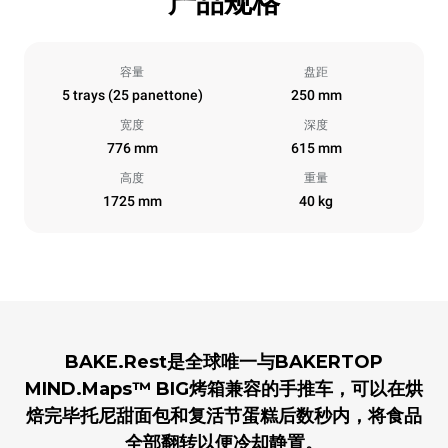
产品规格
容量
盘距
5 trays (25 panettone)
250 mm
宽度
深度
776 mm
615 mm
高度
重量
1725 mm
40 kg
BAKE.Rest是全球唯一与BAKERTOP
MIND.Maps™ BIG烤箱兼容的手推车，可以在烘
焙完毕托尼甜面包和复活节蛋糕后数秒内，将食品
全部翻转以便冷却静置。