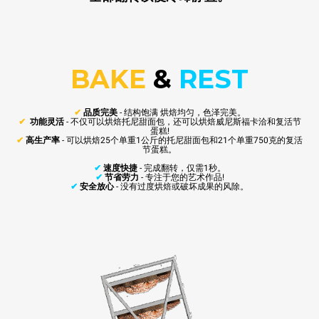
BAKE
&
REST
✔
品质完美
- 结构饱满 烘焙均匀，色泽完美。
✔
功能灵活
- 不仅可以烘焙托尼甜面包，还可以烘焙威尼斯福卡洽和复活节
蛋糕!
✔
高生产率
- 可以烘焙25个单重1公斤的托尼甜面包和21个单重750克的复活
节蛋糕。
✔
速度快捷
- 完成翻转，仅需1秒。
✔
节省劳力
- 专注于您的艺术作品!
✔
安全放心
- 没有过度烘焙或破坏成果的风除。