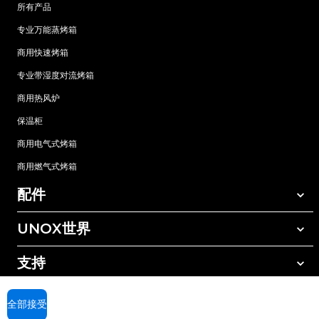
所有产品
专业万能蒸烤箱
商用快速烤箱
专业带湿度对流烤箱
商用热风炉
保温柜
商用电气式烤箱
商用燃气式烤箱
配件
UNOX世界
所有配件
自动清洗清洁剂
支持
我们在全球的办事处
手动清洗清洁剂
树脂过滤水处理
UNOX质保
全部接受