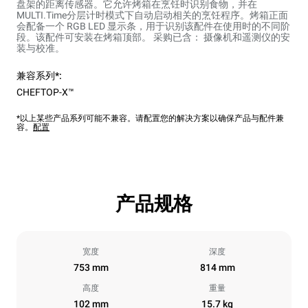
盘架的距离传感器。它允许烤箱在烹饪时识别食物，并在
MULTI.Time分层计时模式下自动启动相关的烹饪程序。烤箱正面
会配备一个 RGB LED 显示条，用于识别该配件在使用时的不同阶
段。该配件可安装在烤箱顶部。 采购已含： 摄像机和遥测仪的安
装与校准。
兼容系列*:
CHEFTOP-X™
*以上某些产品系列可能不兼容。请配置您的解决方案以确保产品与配件兼
容。
配置
产品规格
宽度
深度
753 mm
814 mm
高度
重量
102 mm
15.7 kg