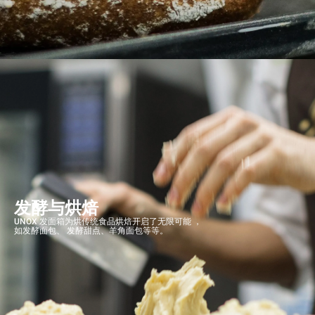
发酵与烘焙
UNOX 发面箱为烘传统食品烘焙开启了无限可能 ，
如发酵面包、 发酵甜点、羊角面包等等。