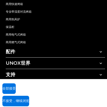
商用快速烤箱
专业带湿度对流烤箱
商用热风炉
保温柜
商用电气式烤箱
商用燃气式烤箱
配件
UNOX世界
所有配件
自动清洗清洁剂
支持
我们在全球的办事处
手动清洗清洁剂
树脂过滤水处理
UNOX质保
全部接受
反渗透水处理
查找经销商
不接受，继续浏览
查找服务中心
AI Content Disclaimer
Privacy policy
Cookie policy