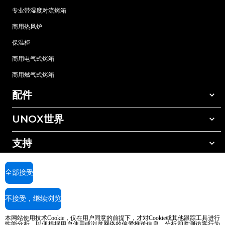
专业带湿度对流烤箱
商用热风炉
保温柜
商用电气式烤箱
商用燃气式烤箱
配件
UNOX世界
所有配件
自动清洗清洁剂
支持
我们在全球的办事处
手动清洗清洁剂
树脂过滤水处理
UNOX质保
全部接受
反渗透水处理
查找经销商
不接受，继续浏览
查找服务中心
AI Content Disclaimer
Privacy policy
Cookie policy
本网站使用技术Cookie，仅在用户同意的前提下，才对Cookie或其他跟踪工具进行
版权所有2026 UNOX SpA保留所有权利。Reg.Imp.Padova n°04230750285 -
性能分析，以便根据用户使用或浏览网络的偏爱推送信息，分析和监测访客行为