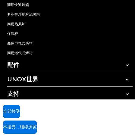
商用快速烤箱
专业带湿度对流烤箱
商用热风炉
保温柜
商用电气式烤箱
商用燃气式烤箱
配件
UNOX世界
所有配件
自动清洗清洁剂
支持
我们在全球的办事处
手动清洗清洁剂
树脂过滤水处理
UNOX质保
全部接受
反渗透水处理
查找经销商
不接受，继续浏览
查找服务中心
AI Content Disclaimer
Privacy policy
Cookie policy