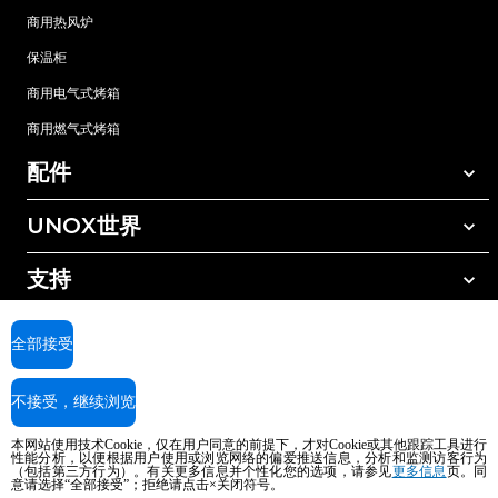
商用热风炉
保温柜
商用电气式烤箱
商用燃气式烤箱
配件
UNOX世界
所有配件
自动清洗清洁剂
支持
我们在全球的办事处
手动清洗清洁剂
树脂过滤水处理
UNOX质保
全部接受
反渗透水处理
查找经销商
不接受，继续浏览
查找服务中心
AI Content Disclaimer
Privacy policy
Cookie policy
本网站使用技术Cookie，仅在用户同意的前提下，才对Cookie或其他跟踪工具进行
版权所有2026 UNOX SpA保留所有权利。Reg.Imp.Padova n°04230750285 -
性能分析，以便根据用户使用或浏览网络的偏爱推送信息，分析和监测访客行为
（包括第三方行为）。有关更多信息并个性化您的选项，请参见
更多信息
页。同
REA Padova 372835 - Cap.Soc.5.000.000€iv - 增值税/税号04230750285 - IT
意请选择“全部接受”；拒绝请点击×关闭符号。
WEEE Reg. No. IT08020000000377