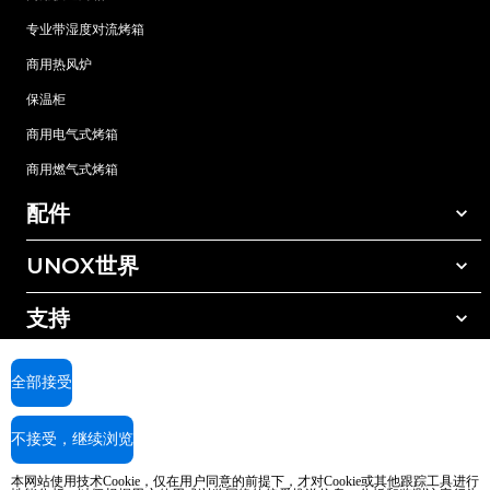
专业带湿度对流烤箱
商用热风炉
保温柜
商用电气式烤箱
商用燃气式烤箱
配件
UNOX世界
所有配件
自动清洗清洁剂
支持
我们在全球的办事处
手动清洗清洁剂
树脂过滤水处理
UNOX质保
全部接受
反渗透水处理
查找经销商
不接受，继续浏览
查找服务中心
AI Content Disclaimer
Privacy policy
Cookie policy
本网站使用技术Cookie，仅在用户同意的前提下，才对Cookie或其他跟踪工具进行