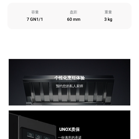
容量
盘距
重量
7 GN1/1
60 mm
3 kg
个性化烹饪体验
预约您的私人厨师
UNOX质保
一份满意的承诺