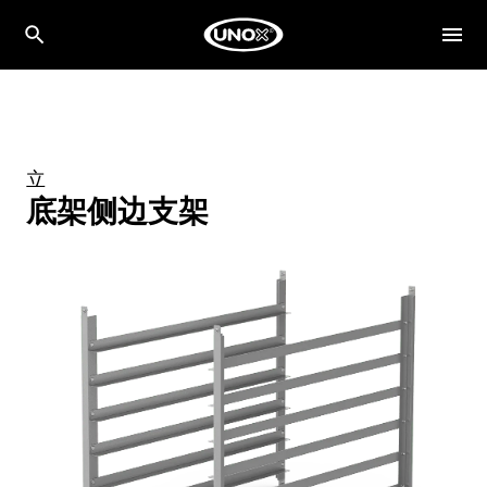
立
底架侧边支架