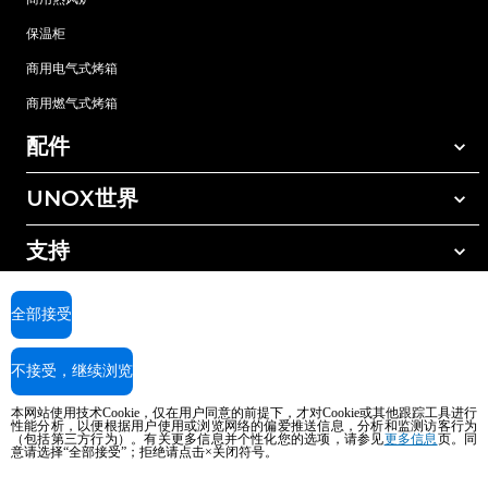
保温柜
商用电气式烤箱
商用燃气式烤箱
配件
UNOX世界
所有配件
自动清洗清洁剂
支持
我们在全球的办事处
手动清洗清洁剂
树脂过滤水处理
UNOX质保
全部接受
反渗透水处理
查找经销商
不接受，继续浏览
查找服务中心
AI Content Disclaimer
Privacy policy
Cookie policy
本网站使用技术Cookie，仅在用户同意的前提下，才对Cookie或其他跟踪工具进行
版权所有2026 UNOX SpA保留所有权利。Reg.Imp.Padova n°04230750285 -
性能分析，以便根据用户使用或浏览网络的偏爱推送信息，分析和监测访客行为
（包括第三方行为）。有关更多信息并个性化您的选项，请参见
更多信息
页。同
REA Padova 372835 - Cap.Soc.5.000.000€iv - 增值税/税号04230750285 - IT
意请选择“全部接受”；拒绝请点击×关闭符号。
WEEE Reg. No. IT08020000000377