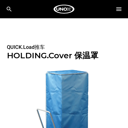
QUICK.Load推车
HOLDING.Cover 保温罩