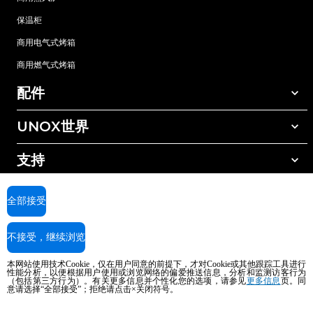
保温柜
商用电气式烤箱
商用燃气式烤箱
配件
UNOX世界
所有配件
自动清洗清洁剂
支持
我们在全球的办事处
手动清洗清洁剂
树脂过滤水处理
UNOX质保
全部接受
反渗透水处理
查找经销商
不接受，继续浏览
查找服务中心
AI Content Disclaimer
Privacy policy
Cookie policy
本网站使用技术Cookie，仅在用户同意的前提下，才对Cookie或其他跟踪工具进行
版权所有2026 UNOX SpA保留所有权利。Reg.Imp.Padova n°04230750285 -
性能分析，以便根据用户使用或浏览网络的偏爱推送信息，分析和监测访客行为
REA Padova 372835 - Cap.Soc.5.000.000€iv - 增值税/税号04230750285 - IT
（包括第三方行为）。有关更多信息并个性化您的选项，请参见
更多信息
页。同
意请选择“全部接受”；拒绝请点击×关闭符号。
WEEE Reg. No. IT08020000000377