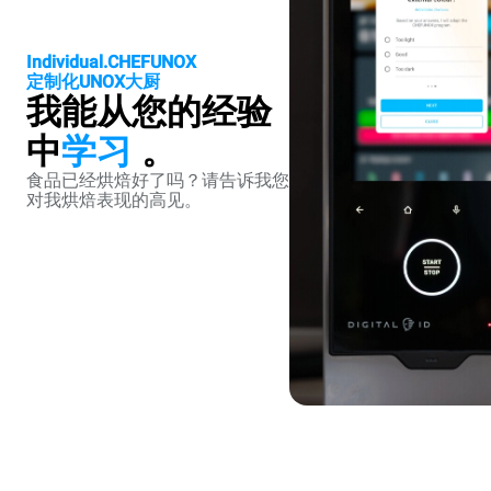
Individual.CHEFUNOX
定制化UNOX大厨
我能从您的经验
中
学习
。
食品已经烘焙好了吗？请告诉我您
对我烘焙表现的高见。