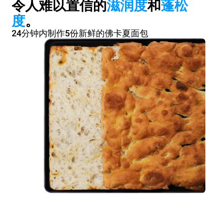
令人难以置信的
滋润度
和
蓬松
度
。
24分钟内制作5份新鲜的佛卡夏面包