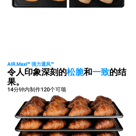
AIR.Maxi™ 强力通风™
令人印象深刻的
松脆
和
一致
的结
果。
14分钟内制作120个可颂