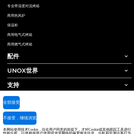
专业带湿度对流烤箱
商用热风炉
保温柜
商用电气式烤箱
商用燃气式烤箱
配件
UNOX世界
所有配件
自动清洗清洁剂
支持
我们在全球的办事处
手动清洗清洁剂
树脂过滤水处理
UNOX质保
全部接受
反渗透水处理
查找经销商
不接受，继续浏览
查找服务中心
AI Content Disclaimer
Privacy policy
Cookie policy
本网站使用技术Cookie，仅在用户同意的前提下，才对Cookie或其他跟踪工具进行
版权所有2026 UNOX SpA保留所有权利。Reg.Imp.Padova n°04230750285 -
性能分析，以便根据用户使用或浏览网络的偏爱推送信息，分析和监测访客行为