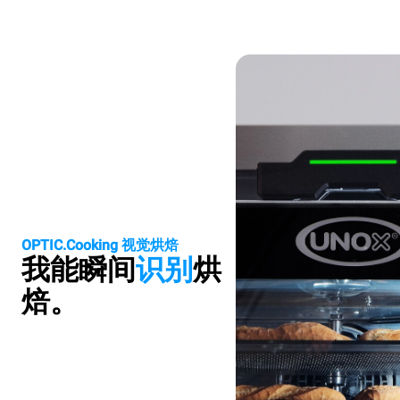
OPTIC.Cooking 视觉烘焙
我能瞬间
识别
烘
焙。