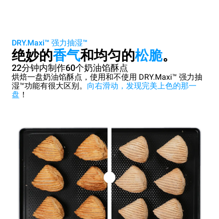
DRY.Maxi™ 强力抽湿™
绝妙的
香气
和均匀的
松脆
。
22分钟内制作60个奶油馅酥点
烘焙一盘奶油馅酥点，使用和不使用 DRY.Maxi™ 强力抽
湿™功能有很大区别。
向右滑动，发现完美上色的那一
盘
！