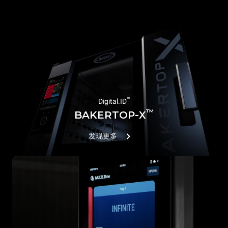
™
Digital.ID
™
BAKERTOP-X
发现更多