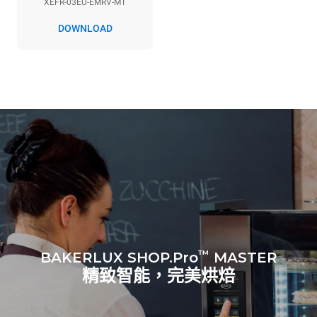
XEFR-03EU-EMRV-MT
*
电力能耗（kwh）和co2排放
DOWNLOAD
电力能耗（kWh）
二氧化碳排放
6.4 kWh/天
0 kg CO2/天
该估计仅包括烤箱产生的直
接排放。间接排放取决于其
连接到的电网的能源组合；
通过选择购买由可再生能源
生产的能源，后者可以被消
除。
Greenhouse Gas
Protocol
假设每天使用烤箱(300天/年)：
8次半载羊角面包
™
BAKERLUX SHOP.Pro
MASTER
精致智能，完美烘焙