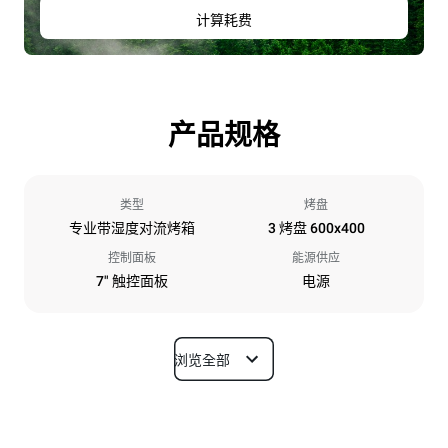
计算耗费
产品规格
类型
烤盘
专业带湿度对流烤箱
3 烤盘 600x400
控制面板
能源供应
7" 触控面板
电源
浏览全部
尺寸
宽度
深度
800 mm
811 mm