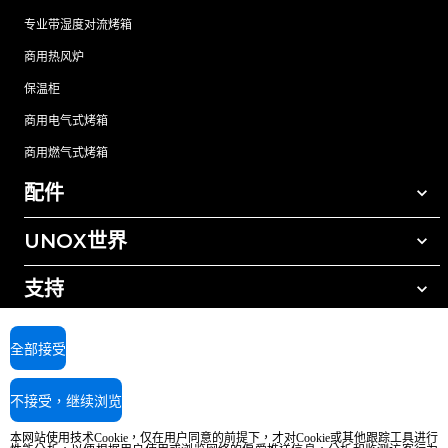
专业带湿度对流烤箱
商用热风炉
保温柜
商用电气式烤箱
商用燃气式烤箱
配件
UNOX世界
所有配件
自动清洗清洁剂
支持
我们在全球的办事处
手动清洗清洁剂
树脂过滤水处理
UNOX质保
全部接受
反渗透水处理
查找经销商
不接受，继续浏览
查找服务中心
AI Content Disclaimer
Privacy policy
Cookie policy
本网站使用技术Cookie，仅在用户同意的前提下，才对Cookie或其他跟踪工具进行