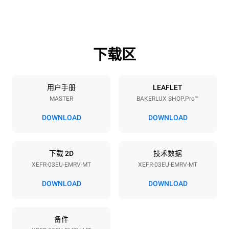
高度
重量
427 mm
46 kg
下载区
烤盘规格
烤盘数量
烤盘尺寸
3
600x400
用户手册
LEAFLET
MASTER
BAKERLUX SHOP.Pro™
烤盘间距
75 mm
DOWNLOAD
DOWNLOAD
能源供应
下载 2D
技术数据
XEFR-03EU-EMRV-MT
XEFR-03EU-EMRV-MT
电压
功率
220-240V 1~
3,5 kW
DOWNLOAD
DOWNLOAD
频率
插头类型
50 / 60 Hz
F型插头 | ✓
备件