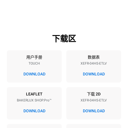
600 mm
669 mm
高度
重量
502 mm
39 kg
下载区
烤盘规格
烤盘数量
烤盘尺寸
4
460x330
用户手册
数据表
TOUCH
XEFR-04HS-ETLV
烤盘间距
75 mm
DOWNLOAD
DOWNLOAD
能源供应
LEAFLET
下载 2D
BAKERLUX SHOP.Pro™
XEFR-04HS-ETLV
电压
功率
220-240V 1~
3,5 kW
DOWNLOAD
DOWNLOAD
频率
插头类型
50 / 60 Hz
F型插头 | ✓