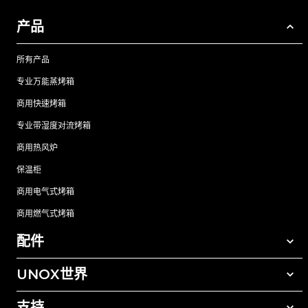
产品
所有产品
专业万能蒸烤箱
商用快速烤箱
专业带湿度对流烤箱
商用热风炉
保温柜
商用电气式烤箱
商用燃气式烤箱
配件
UNOX世界
所有配件
自动清洗清洁剂
支持
我们在全球的办事处