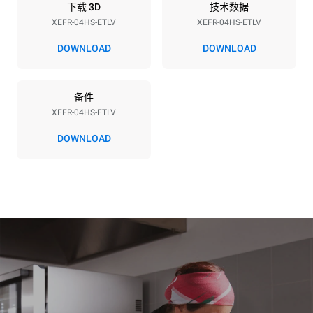
下载 3D
技术数据
XEFR-04HS-ETLV
XEFR-04HS-ETLV
*
电力能耗（kwh）和co2排放
DOWNLOAD
DOWNLOAD
电力能耗（kWh）
二氧化碳排放
6.6 kWh/天
0 kg CO2/天
备件
该估计仅包括烤箱产生的直
接排放。间接排放取决于其
XEFR-04HS-ETLV
连接到的电网的能源组合；
通过选择购买由可再生能源
DOWNLOAD
生产的能源，后者可以被消
除。
Greenhouse Gas
Protocol