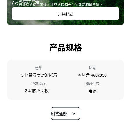
耗费计算器
根据您的使用习惯，计算该烤箱产生的耗费和排放量。
计算耗费
产品规格
类型
烤盘
专业带湿度对流烤箱
4 烤盘 460x330
控制面板
能源供应
2.4"触控面板。
电源
浏览全部
尺寸
宽度
深度