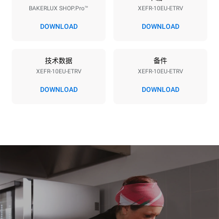
BAKERLUX SHOP.Pro™
XEFR-10EU-ETRV
电压
功率
380-415V 3N~ / 220-240V
15,5 kW
DOWNLOAD
DOWNLOAD
3~
频率
插头类型
50 / 60 Hz
不包括
技术数据
备件
XEFR-10EU-ETRV
XEFR-10EU-ETRV
DOWNLOAD
DOWNLOAD
*
电力能耗（kwh）和co2排放
电力能耗（kWh）
二氧化碳排放
27.1 kWh/天
0 kg CO2/天
该估计仅包括烤箱产生的直
接排放。间接排放取决于其
连接到的电网的能源组合；
通过选择购买由可再生能源
生产的能源，后者可以被消
除。
Greenhouse Gas
Protocol