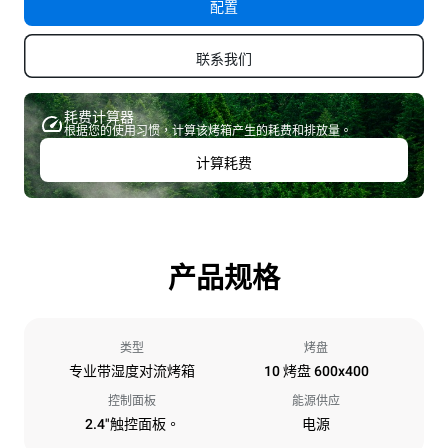
配置
联系我们
耗费计算器
根据您的使用习惯，计算该烤箱产生的耗费和排放量。
计算耗费
产品规格
类型
烤盘
专业带湿度对流烤箱
10 烤盘 600x400
控制面板
能源供应
2.4"触控面板。
电源