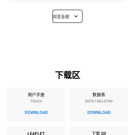
浏览全部
尺寸
宽度
深度
800 mm
811 mm
高度
重量
952 mm
96 kg
下载区
烤盘规格
烤盘数量
烤盘尺寸
10
600x400
用户手册
数据表
TOUCH
XEFR-10EU-ETRV
烤盘间距
75 mm
DOWNLOAD
DOWNLOAD
能源供应
LEAFLET
下载 2D