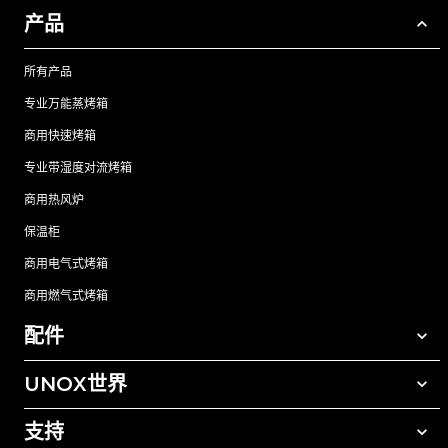
产品
所有产品
专业万能蒸烤箱
商用快速烤箱
专业带湿度对流烤箱
商用热风炉
保温柜
商用电气式烤箱
商用燃气式烤箱
配件
UNOX世界
所有配件
自动清洗清洁剂
支持
我们在全球的办事处