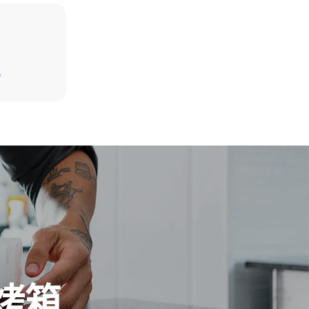
假设每天使用烤箱(300天/年)：
D
8次半载羊角面包
接排放。电
放取决于所
再生能源可
可以用于计
量。
se Gas
烤箱