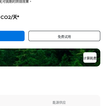
无可挑剔的烘焙效果。
g CO2/天*
免费试用
计算耗费
能源供应