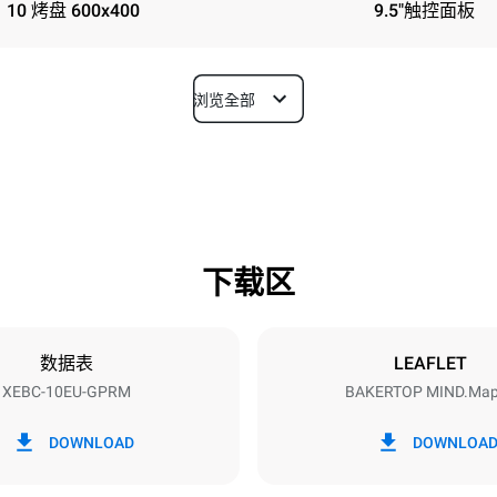
10 烤盘 600x400
9.5"触控面板
浏览全部
深度
967 mm
下载区
烤盘尺寸
600x400
数据表
LEAFLET
XEBC-10EU-GPRM
BAKERTOP MIND.Ma
功率
N~
1,4 kW
DOWNLOAD
DOWNLOA
插头类型